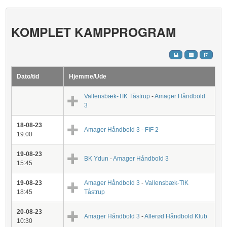
KOMPLET KAMPPROGRAM
Dato/tid
Hjemme/Ude
Vallensbæk-TIK Tåstrup
-
Amager Håndbold
3
18-08-23
Amager Håndbold 3
-
FIF 2
19:00
19-08-23
BK Ydun
-
Amager Håndbold 3
15:45
19-08-23
Amager Håndbold 3
-
Vallensbæk-TIK
18:45
Tåstrup
20-08-23
Amager Håndbold 3
-
Allerød Håndbold Klub
10:30