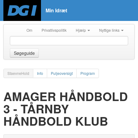
Min Idræt
Om
Privatlivspolitik
Hjælp
Nyttige links
Søgeguide
StaevneHold
Info
Puljeoversigt
Program
AMAGER HÅNDBOLD
3 - TÅRNBY
HÅNDBOLD KLUB