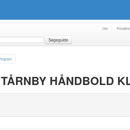
Om
Privatliv
Søgeguide
Program
- TÅRNBY HÅNDBOLD K