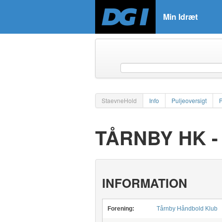
Min Idræt
StaevneHold
Info
Puljeoversigt
TÅRNBY HK 
INFORMATION
Forening:
Tårnby Håndbold Klub