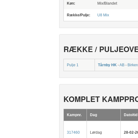
Køn:
Mix/Blandet
Række/Pulje:
U8 Mix
RÆKKE / PULJEOV
Pulje 1
Tårnby HK
-
AB
-
Birke
KOMPLET KAMPPR
Kampnr.
Dag
Dato/tid
317460
Lørdag
28-02-2