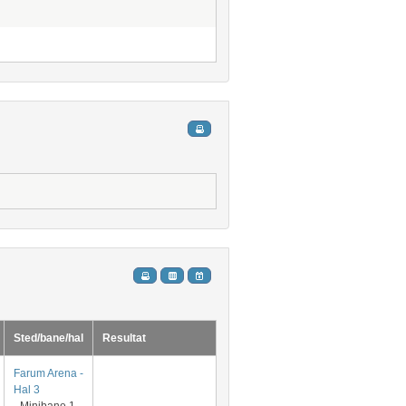
Sted/bane/hal
Resultat
Farum Arena -
Hal 3