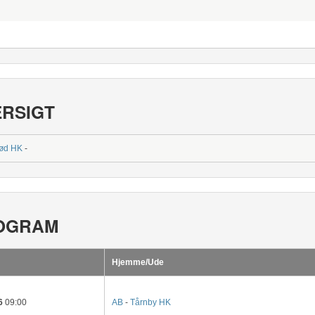
ERSIGT
rød HK
-
OGRAM
Hjemme/Ude
6
09:00
AB
-
Tårnby HK