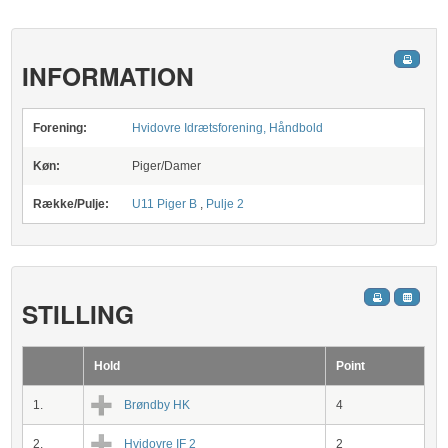
INFORMATION
Forening:
Hvidovre Idrætsforening, Håndbold
Køn:
Piger/Damer
Række/Pulje:
U11 Piger B
,
Pulje 2
STILLING
Hold
Point
1.
Brøndby HK
4
2.
Hvidovre IF 2
2