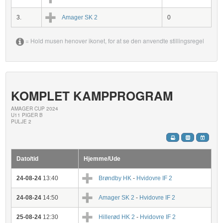
3.
Amager SK 2
0
= Hold musen henover ikonet, for at se den anvendte stillingsregel
KOMPLET KAMPPROGRAM
AMAGER CUP 2024
U11 PIGER B
PULJE 2
Dato/tid
Hjemme/Ude
24-08-24
13:40
Brøndby HK
-
Hvidovre IF 2
24-08-24
14:50
Amager SK 2
-
Hvidovre IF 2
25-08-24
12:30
Hillerød HK 2
-
Hvidovre IF 2