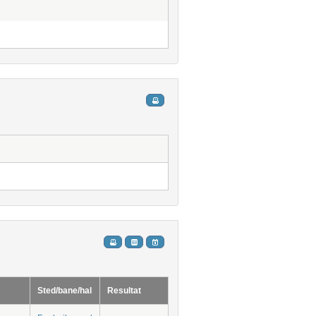
Sted/bane/hal
Resultat