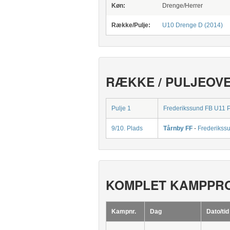
Køn:
Drenge/Herrer
Række/Pulje:
U10 Drenge D (2014)
RÆKKE / PULJEOV
Pulje 1
Frederikssund FB U11 Pi
9/10. Plads
Tårnby FF
-
Frederikssu
KOMPLET KAMPPR
Kampnr.
Dag
Dato/tid