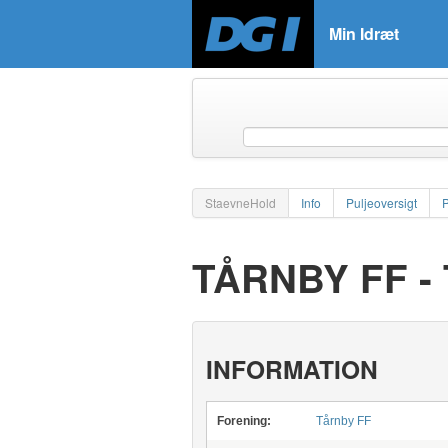
Min Idræt
StaevneHold
Info
Puljeoversigt
TÅRNBY FF -
INFORMATION
Forening:
Tårnby FF