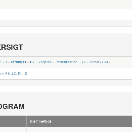
ERSIGT
. - 1
-
Tårnby FF
-
B73 Slagelse
-
Frederikssund FB 2
-
Holbæk B&I
-
nd FB U11 Pi. - 2
-
OGRAM
Hjemme/Ude