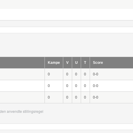
Kampe
V
U
T
Score
0
0
0
0
0-0
0
0
0
0
0-0
0
0
0
0
0-0
den anvendte stillingsregel