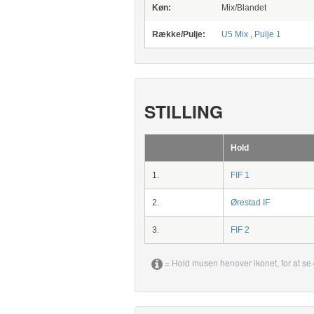
Køn:
Mix/Blandet
Række/Pulje:
U5 Mix
,
Pulje 1
STILLING
Hold
1.
FIF 1
2.
Ørestad IF
3.
FIF 2
= Hold musen henover ikonet, for at se 