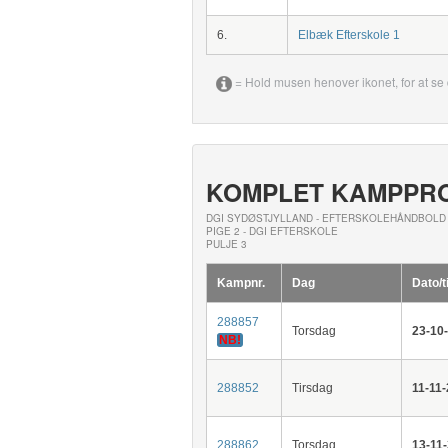
6.
Elbæk Efterskole 1
= Hold musen henover ikonet, for at se 
KOMPLET KAMPPR
DGI SYDØSTJYLLAND - EFTERSKOLEHÅNDBOLD 
PIGE 2 - DGI EFTERSKOLE
PULJE 3
Kampnr.
Dag
Dato/t
288857
Torsdag
23-10
NB!
288852
Tirsdag
11-11-
288862
Torsdag
13-11