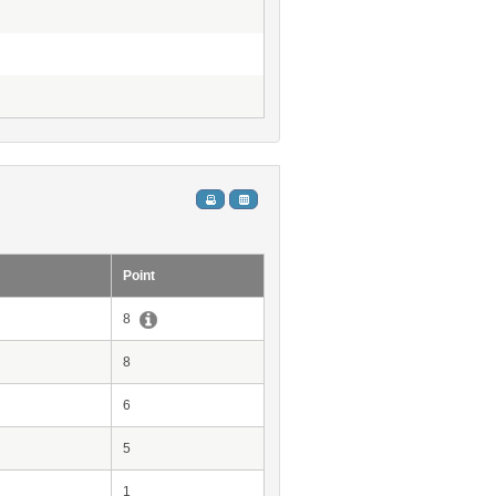
Point
8
8
6
5
1