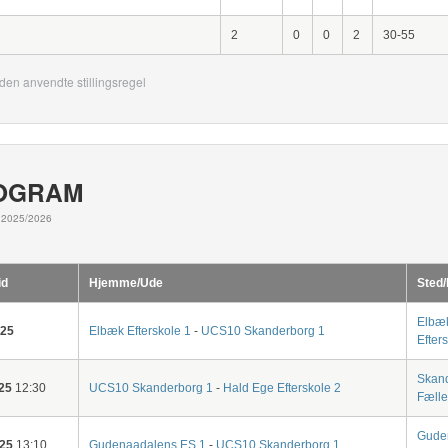
2
0
0
2
30-55
den anvendte stillingsregel
OGRAM
2025/2026
id
Hjemme/Ude
Sted/
Elbæ
-25
Elbæk Efterskole 1
-
UCS10 Skanderborg 1
Efter
Skan
25
12:30
UCS10 Skanderborg 1
-
Hald Ege Efterskole 2
Fæll
Gude
-25
13:10
Gudenaadalens ES 1
-
UCS10 Skanderborg 1