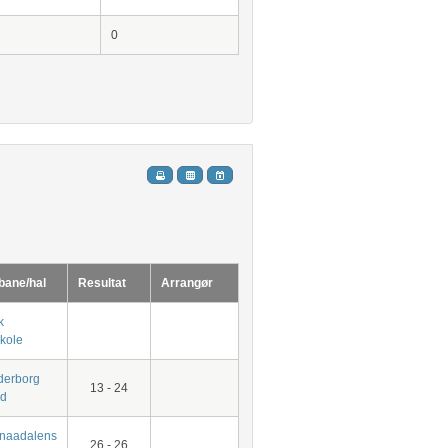
0
bane/hal
Resultat
Arrangør
k
skole
derborg
13 - 24
ed
naadalens
26 - 26