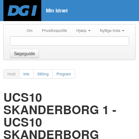
Min Idræt
Om
Privatlivspolitik
Hjælp
Nyttige links
Søgeguide
Hold
Info
Stilling
Program
UCS10
SKANDERBORG 1 -
UCS10
SKANDERBORG