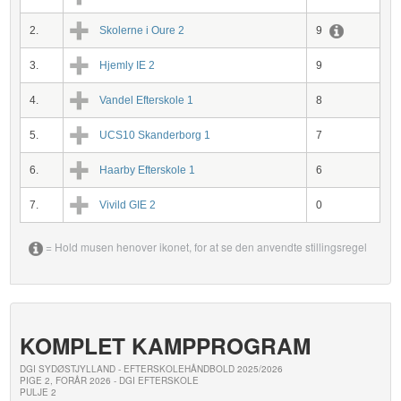
2.
Skolerne i Oure 2
9
3.
Hjemly IE 2
9
4.
Vandel Efterskole 1
8
5.
UCS10 Skanderborg 1
7
6.
Haarby Efterskole 1
6
7.
Vivild GIE 2
0
= Hold musen henover ikonet, for at se den anvendte stillingsregel
KOMPLET KAMPPROGRAM
DGI SYDØSTJYLLAND - EFTERSKOLEHÅNDBOLD 2025/2026
PIGE 2, FORÅR 2026 - DGI EFTERSKOLE
PULJE 2