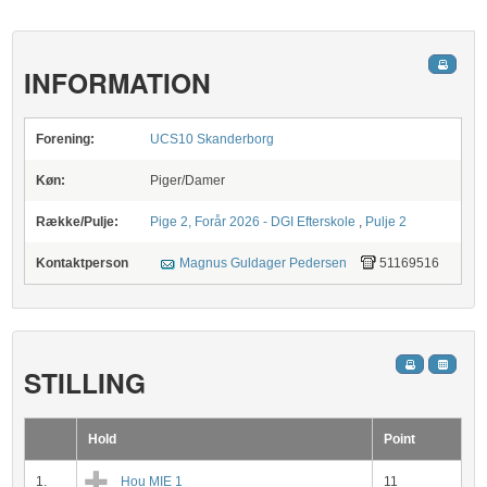
INFORMATION
Forening:
UCS10 Skanderborg
Køn:
Piger/Damer
Række/Pulje:
Pige 2, Forår 2026 - DGI Efterskole
,
Pulje 2
Kontaktperson
Magnus Guldager Pedersen
51169516
STILLING
Hold
Point
1.
Hou MIE 1
11