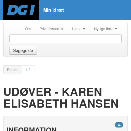
Min Idræt
Om
Privatlivspolitik
Hjælp
Nyttige links
Søgeguide
Person
Info
UDØVER - KAREN
ELISABETH HANSEN
INFORMATION