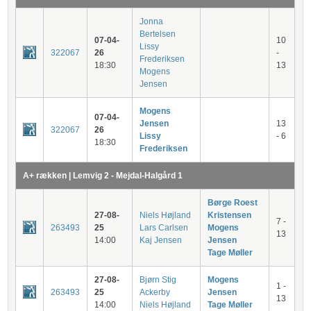
Jonna
Bertelsen
07-04-
10
Lissy
322067
26
-
Frederiksen
18:30
13
Mogens
Jensen
Mogens
07-04-
Jensen
13
322067
26
Lissy
- 6
18:30
Frederiksen
A+ rækken | Lemvig 2 - Mejdal-Halgård 1
Børge Roest
27-08-
Niels Højland
Kristensen
7 -
263493
25
Lars Carlsen
Mogens
13
14:00
Kaj Jensen
Jensen
Tage Møller
27-08-
Bjørn Stig
Mogens
1 -
263493
25
Ackerby
Jensen
13
14:00
Niels Højland
Tage Møller