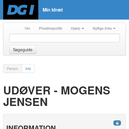
Min Idræt
Om
Privatlivspolitik
Hjælp
Nyttige links
Søgeguide
Person
Info
UDØVER - MOGENS
JENSEN
INFORMATION