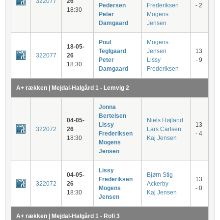
322077
26
Pedersen
Frederiksen
- 2
18:30
Peter
Mogens
Damgaard
Jensen
Poul
Mogens
18-05-
Teglgaard
Jensen
13
322077
26
Peter
Lissy
- 9
18:30
Damgaard
Frederiksen
A+ rækken | Mejdal-Halgård 1 - Lemvig 2
Jonna
Bertelsen
04-05-
Niels Højland
Lissy
13
322072
26
Lars Carlsen
Frederiksen
- 4
18:30
Kaj Jensen
Mogens
Jensen
Lissy
04-05-
Bjørn Stig
Frederiksen
13
322072
26
Ackerby
Mogens
- 0
18:30
Kaj Jensen
Jensen
A+ rækken | Mejdal-Halgård 1 - Rofi 3