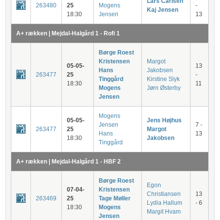
Lars Carlsen
263480
25
Mogens
-
Kaj Jensen
18:30
Jensen
13
A+ rækken | Mejdal-Halgård 1 - Rofi 1
Børge Roest
Kristensen
Margot
05-05-
13
Hans
Jakobsen
263477
25
-
Tinggård
Kirstine Slyk
18:30
11
Mogens
Jørn Østerby
Jensen
Mogens
05-05-
Jens Højhus
Jensen
7 -
263477
25
Margot
Hans
13
18:30
Jakobsen
Tinggård
A+ rækken | Mejdal-Halgård 1 - HBF 2
Børge Roest
Egon
07-04-
Kristensen
Christiansen
13
263469
25
Tage Møller
Lydia Hallum
- 6
18:30
Mogens
Margit Hvam
Jensen