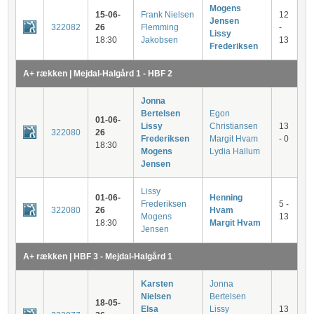
Mogens
15-06-
Frank Nielsen
12
Jensen
322082
26
Flemming
-
Lissy
18:30
Jakobsen
13
Frederiksen
A+ rækken | Mejdal-Halgård 1 - HBF 2
Jonna
Bertelsen
Egon
01-06-
Lissy
Christiansen
13
322080
26
Frederiksen
Margit Hvam
- 0
18:30
Mogens
Lydia Hallum
Jensen
Lissy
01-06-
Henning
Frederiksen
5 -
322080
26
Hvam
Mogens
13
18:30
Margit Hvam
Jensen
A+ rækken | HBF 3 - Mejdal-Halgård 1
Karsten
Jonna
Nielsen
Bertelsen
18-05-
Elsa
Lissy
13