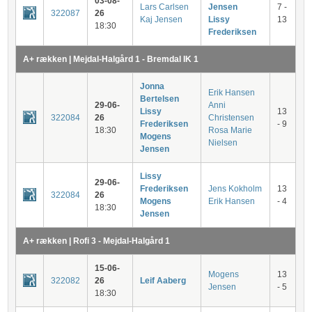
03-08-
Lars Carlsen
Jensen
7 -
322087
26
Kaj Jensen
Lissy
13
18:30
Frederiksen
A+ rækken | Mejdal-Halgård 1 - Bremdal IK 1
Jonna
Erik Hansen
Bertelsen
29-06-
Anni
Lissy
13
322084
26
Christensen
Frederiksen
- 9
18:30
Rosa Marie
Mogens
Nielsen
Jensen
Lissy
29-06-
Frederiksen
Jens Kokholm
13
322084
26
Mogens
Erik Hansen
- 4
18:30
Jensen
A+ rækken | Rofi 3 - Mejdal-Halgård 1
15-06-
Mogens
13
322082
26
Leif Aaberg
Jensen
- 5
18:30