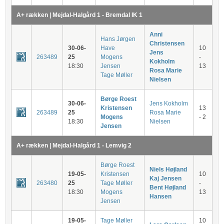
A+ rækken | Mejdal-Halgård 1 - Bremdal IK 1
Anni
Hans Jørgen
Christensen
30-06-
Have
10
Jens
263489
25
Mogens
-
Kokholm
18:30
Jensen
13
Rosa Marie
Tage Møller
Nielsen
Børge Roest
30-06-
Jens Kokholm
Kristensen
13
263489
25
Rosa Marie
Mogens
- 2
18:30
Nielsen
Jensen
A+ rækken | Mejdal-Halgård 1 - Lemvig 2
Børge Roest
Niels Højland
19-05-
Kristensen
10
Kaj Jensen
263480
25
Tage Møller
-
Bent Højland
18:30
Mogens
13
Hansen
Jensen
19-05-
Tage Møller
10