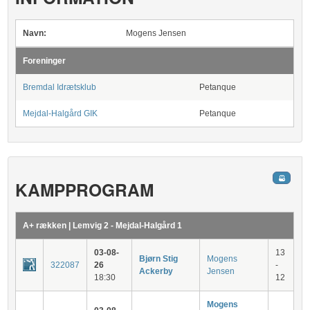
Navn:
Mogens Jensen
Foreninger
Bremdal Idrætsklub
Petanque
Mejdal-Halgård GIK
Petanque
KAMPPROGRAM
A+ rækken | Lemvig 2 - Mejdal-Halgård 1
03-08-
13
Bjørn Stig
Mogens
322087
26
-
Ackerby
Jensen
18:30
12
Mogens