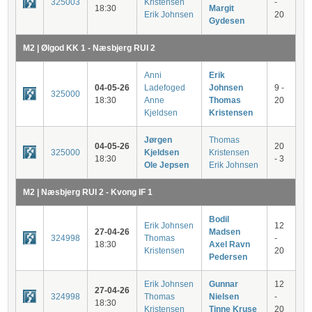
325003
Kristensen
-
18:30
Margit
Erik Johnsen
20
Gydesen
M2 | Ølgod KK 1 - Næsbjerg RUI 2
Anni
Erik
04-05-26
Ladefoged
Johnsen
9 -
325000
18:30
Anne
Thomas
20
Kjeldsen
Kristensen
Jørgen
Thomas
04-05-26
20
325000
Kjeldsen
Kristensen
18:30
- 3
Ole Jepsen
Erik Johnsen
M2 | Næsbjerg RUI 2 - Kvong IF 1
Bodil
Erik Johnsen
12
27-04-26
Madsen
324998
Thomas
-
18:30
Axel Ravn
Kristensen
20
Pedersen
Erik Johnsen
Gunnar
12
27-04-26
324998
Thomas
Nielsen
-
18:30
Kristensen
Tinne Kruse
20