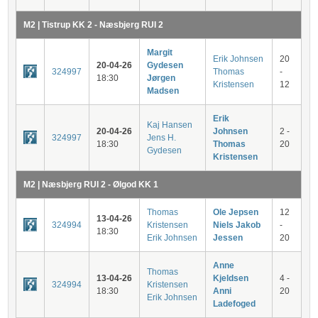
M2 | Tistrup KK 2 - Næsbjerg RUI 2
Margit
Erik Johnsen
20
20-04-26
Gydesen
324997
Thomas
-
18:30
Jørgen
Kristensen
12
Madsen
Erik
Kaj Hansen
20-04-26
Johnsen
2 -
324997
Jens H.
18:30
Thomas
20
Gydesen
Kristensen
M2 | Næsbjerg RUI 2 - Ølgod KK 1
Thomas
Ole Jepsen
12
13-04-26
324994
Kristensen
Niels Jakob
-
18:30
Erik Johnsen
Jessen
20
Anne
Thomas
13-04-26
Kjeldsen
4 -
324994
Kristensen
18:30
Anni
20
Erik Johnsen
Ladefoged