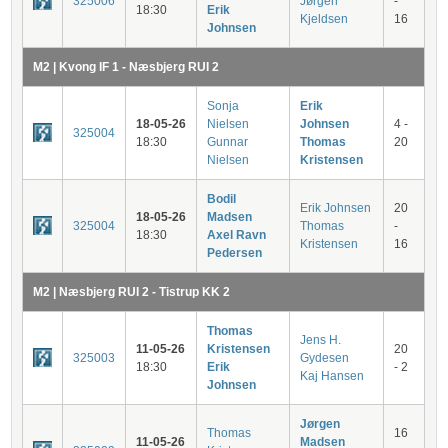
325006
Jørgen
-
18:30
Erik
Kjeldsen
16
Johnsen
M2 | Kvong IF 1 - Næsbjerg RUI 2
Sonja
Erik
18-05-26
Nielsen
Johnsen
4 -
325004
18:30
Gunnar
Thomas
20
Nielsen
Kristensen
Bodil
Erik Johnsen
20
18-05-26
Madsen
325004
Thomas
-
18:30
Axel Ravn
Kristensen
16
Pedersen
M2 | Næsbjerg RUI 2 - Tistrup KK 2
Thomas
Jens H.
11-05-26
Kristensen
20
325003
Gydesen
18:30
Erik
- 2
Kaj Hansen
Johnsen
Jørgen
Thomas
16
11-05-26
Madsen