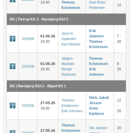
18:30
Thomas
Axel Ravn
12
Kristensen
Pedersen
M2 | Tistrup KK 2 - Næsbjerg RUI 2
Erik
Jens H.
01-06-26
Johnsen
7 -
325009
Gydesen
18:30
Thomas
20
Kaj Hansen
Kristensen
Jørgen
Thomas
01-06-26
Madsen
Kristensen
9 -
325009
18:30
Margit
Erik
20
Gydesen
Johnsen
M2 | Næsbjerg RUI 2 - Ølgod KK 1
Niels Jakob
Thomas
12
27-05-26
Jessen
325006
Kristensen
-
18:30
Anne
Erik Johnsen
20
Kjeldsen
Thomas
Ole Jepsen
20
27-05-26
Kristensen