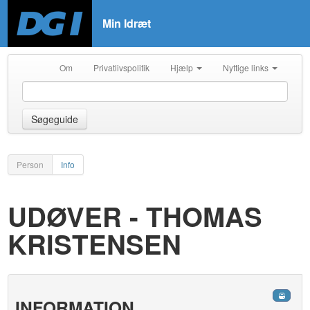
Min Idræt
Om
Privatlivspolitik
Hjælp
Nyttige links
Søgeguide
Person
Info
UDØVER - THOMAS
KRISTENSEN
INFORMATION