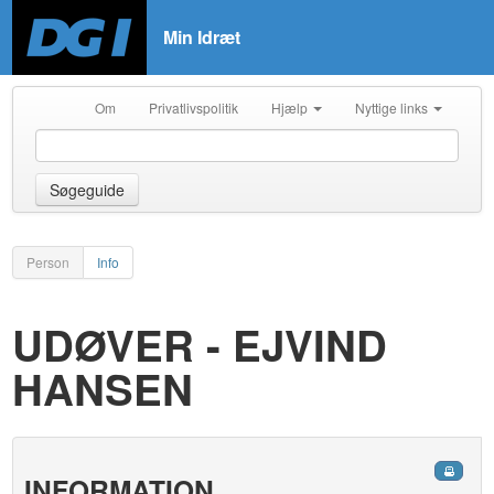
Min Idræt
Om
Privatlivspolitik
Hjælp
Nyttige links
Søgeguide
Person
Info
UDØVER - EJVIND
HANSEN
INFORMATION