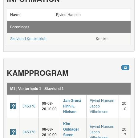
Navn:
Ejvind Hansen
Foreninger
Skovlund Krocketklub
Krocket
KAMPPROGRAM
M1 | Vesterhede 1 - Skovlund 1
Jan Grenå
Ejvind Hansen
08-08-
20
345378
Finn K.
Jacob
26
10:00
- 0
Nielsen
Vilhelmsen
Kim
Ejvind Hansen
08-08-
Guldager
20
345378
Jacob
26
10:00
Steen
- 7
Vilhelmsen