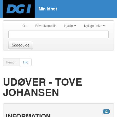
Min Idræt
Om
Privatlivspolitik
Hjælp
Nyttige links
Søgeguide
Person
Info
UDØVER - TOVE
JOHANSEN
INFORMATION