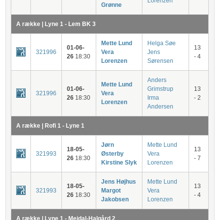
Lorenzen
Grønne
A række | Lyne 1 - Lem BK 3
Mette Lund
Helga Søe
01-06-
13
321996
Vera
Jens
26
18:30
- 4
Lorenzen
Sørensen
Anders
Mette Lund
01-06-
Grimstrup
13
321996
Vera
26
18:30
Irma
- 2
Lorenzen
Andersen
A række | Rofi 1 - Lyne 1
Jørn
Mette Lund
18-05-
13
321993
Østerby
Vera
26
18:30
- 7
Kirstine Slyk
Lorenzen
Jens Højhus
Mette Lund
18-05-
13
321993
Margot
Vera
26
18:30
- 4
Jakobsen
Lorenzen
A række | Lyne 1 - Mejdal-Halgård 2