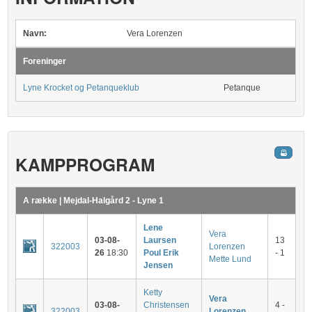
Navn:
Vera Lorenzen
Foreninger
Lyne Krocket og Petanqueklub
Petanque
KAMPPROGRAM
A række | Mejdal-Halgård 2 - Lyne 1
Lene
Vera
03-08-
Laursen
13
322003
Lorenzen
26
18:30
Poul Erik
- 1
Mette Lund
Jensen
Ketty
Vera
03-08-
Christensen
4 -
322003
Lorenzen