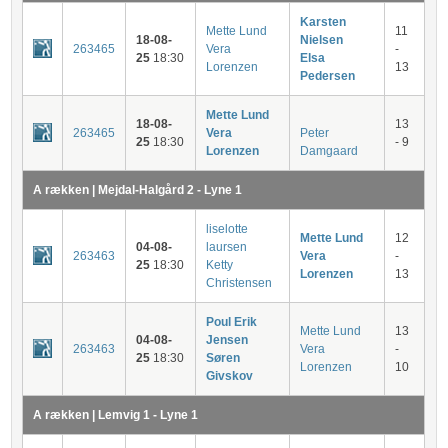
Karsten
Mette Lund
11
18-08-
Nielsen
263465
Vera
-
25
18:30
Elsa
Lorenzen
13
Pedersen
Mette Lund
18-08-
13
263465
Vera
Peter
25
18:30
- 9
Lorenzen
Damgaard
A rækken | Mejdal-Halgård 2 - Lyne 1
liselotte
Mette Lund
12
04-08-
laursen
263463
Vera
-
25
18:30
Ketty
Lorenzen
13
Christensen
Poul Erik
Mette Lund
13
04-08-
Jensen
263463
Vera
-
25
18:30
Søren
Lorenzen
10
Givskov
A rækken | Lemvig 1 - Lyne 1