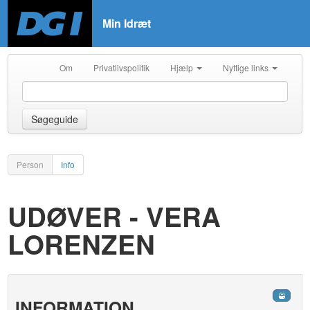
Min Idræt
Om
Privatlivspolitik
Hjælp
Nyttige links
Søgeguide
Person
Info
UDØVER - VERA
LORENZEN
INFORMATION