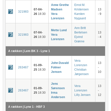
Anne Grethe
Ernst M.
07-04-
Madsen
Kristensen
13
321983
26
18:30
Vera
Karsten
- 9
Lorenzen
Nygaard
Ann Britt
Mette Lund
07-04-
Bertelsen
13
321983
Vera
26
18:30
Ejvind
- 4
Lorenzen
Grønne
A rækken | Lem BK 3 - Lyne 1
Vera
John Duvald
13
01-09-
Lorenzen
263467
Folmer
-
25
18:30
Christian
Jensen
10
Jørgensen
Jens
Vera
13
01-09-
Sørensen
263467
Lorenzen
-
25
18:30
Irma
Lilly Jensen
12
Andersen
A rækken | Lyne 1 - HBF 3