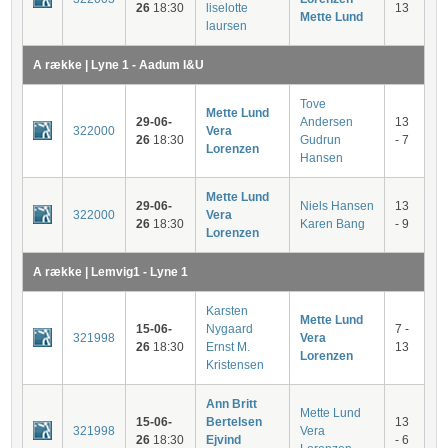
26
18:30
liselotte
13
Mette Lund
laursen
A række | Lyne 1 - Aadum I&U
Tove
Mette Lund
29-06-
Andersen
13
322000
Vera
26
18:30
Gudrun
- 7
Lorenzen
Hansen
Mette Lund
29-06-
Niels Hansen
13
322000
Vera
26
18:30
Karen Bang
- 9
Lorenzen
A række | Lemvig1 - Lyne 1
Karsten
Mette Lund
15-06-
Nygaard
7 -
321998
Vera
26
18:30
Ernst M.
13
Lorenzen
Kristensen
Ann Britt
Mette Lund
15-06-
Bertelsen
13
321998
Vera
26
18:30
Ejvind
- 6