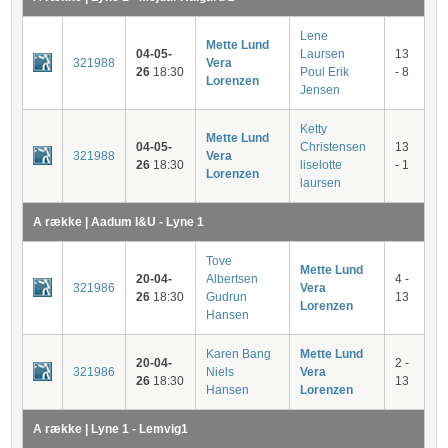
Lene
Mette Lund
04-05-
Laursen
13
321988
Vera
26
18:30
Poul Erik
- 8
Lorenzen
Jensen
Ketty
Mette Lund
04-05-
Christensen
13
321988
Vera
26
18:30
liselotte
- 1
Lorenzen
laursen
A række | Aadum I&U - Lyne 1
Tove
Mette Lund
20-04-
Albertsen
4 -
321986
Vera
26
18:30
Gudrun
13
Lorenzen
Hansen
Karen Bang
Mette Lund
20-04-
2 -
321986
Niels
Vera
26
18:30
13
Hansen
Lorenzen
A række | Lyne 1 - Lemvig1