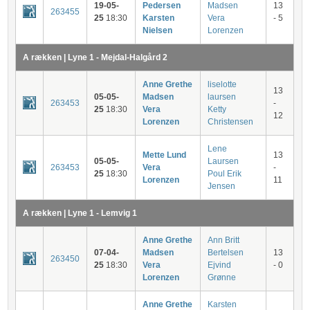
19-05-
Pedersen
Madsen
13
263455
25
18:30
Karsten
Vera
- 5
Nielsen
Lorenzen
A rækken | Lyne 1 - Mejdal-Halgård 2
Anne Grethe
liselotte
13
05-05-
Madsen
laursen
263453
-
25
18:30
Vera
Ketty
12
Lorenzen
Christensen
Lene
Mette Lund
13
05-05-
Laursen
263453
Vera
-
25
18:30
Poul Erik
Lorenzen
11
Jensen
A rækken | Lyne 1 - Lemvig 1
Anne Grethe
Ann Britt
07-04-
Madsen
Bertelsen
13
263450
25
18:30
Vera
Ejvind
- 0
Lorenzen
Grønne
Anne Grethe
Karsten