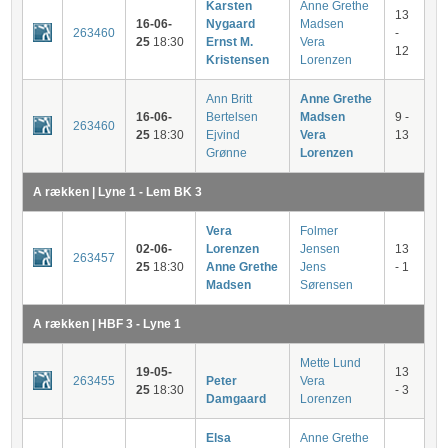
Karsten
Anne Grethe
13
16-06-
Nygaard
Madsen
263460
-
25
18:30
Ernst M.
Vera
12
Kristensen
Lorenzen
Ann Britt
Anne Grethe
16-06-
Bertelsen
Madsen
9 -
263460
25
18:30
Ejvind
Vera
13
Grønne
Lorenzen
A rækken | Lyne 1 - Lem BK 3
Vera
Folmer
02-06-
Lorenzen
Jensen
13
263457
25
18:30
Anne Grethe
Jens
- 1
Madsen
Sørensen
A rækken | HBF 3 - Lyne 1
Mette Lund
19-05-
13
263455
Peter
Vera
25
18:30
- 3
Damgaard
Lorenzen
Elsa
Anne Grethe