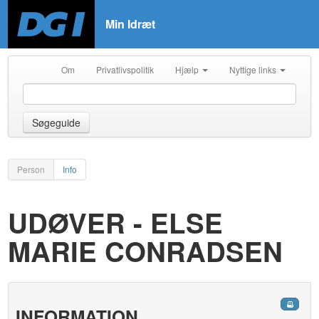
Min Idræt
Om
Privatlivspolitik
Hjælp
Nyttige links
Søgeguide
Person
Info
UDØVER - ELSE
MARIE CONRADSEN
INFORMATION