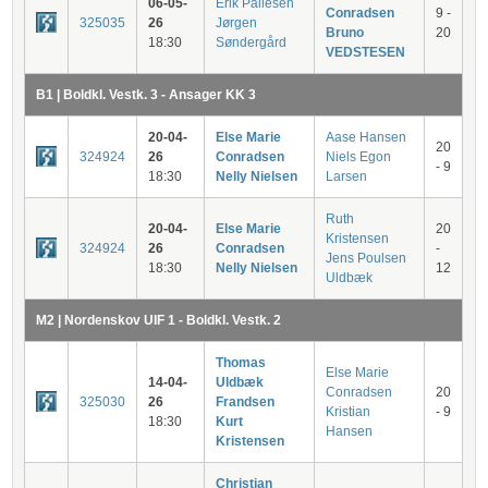
06-05-
Erik Pallesen
Conradsen
9 -
325035
26
Jørgen
Bruno
20
18:30
Søndergård
VEDSTESEN
B1 | Boldkl. Vestk. 3 - Ansager KK 3
20-04-
Else Marie
Aase Hansen
20
324924
26
Conradsen
Niels Egon
- 9
18:30
Nelly Nielsen
Larsen
Ruth
20-04-
Else Marie
20
Kristensen
324924
26
Conradsen
-
Jens Poulsen
18:30
Nelly Nielsen
12
Uldbæk
M2 | Nordenskov UIF 1 - Boldkl. Vestk. 2
Thomas
Else Marie
14-04-
Uldbæk
Conradsen
20
325030
26
Frandsen
Kristian
- 9
18:30
Kurt
Hansen
Kristensen
Christian