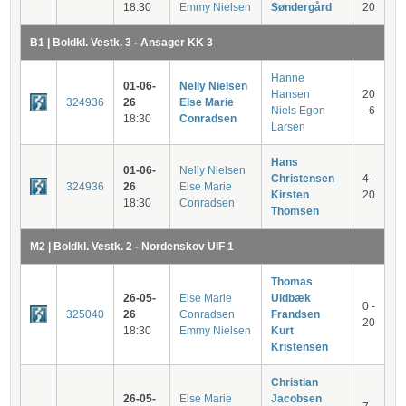
18:30
Emmy Nielsen
Søndergård
20
B1 | Boldkl. Vestk. 3 - Ansager KK 3
Hanne
01-06-
Nelly Nielsen
Hansen
20
324936
26
Else Marie
Niels Egon
- 6
18:30
Conradsen
Larsen
Hans
01-06-
Nelly Nielsen
Christensen
4 -
324936
26
Else Marie
Kirsten
20
18:30
Conradsen
Thomsen
M2 | Boldkl. Vestk. 2 - Nordenskov UIF 1
Thomas
26-05-
Else Marie
Uldbæk
0 -
325040
26
Conradsen
Frandsen
20
18:30
Emmy Nielsen
Kurt
Kristensen
Christian
26-05-
Else Marie
Jacobsen