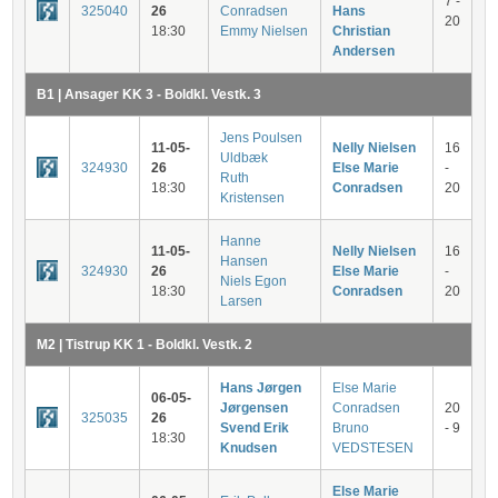
7 -
325040
26
Conradsen
Hans
20
18:30
Emmy Nielsen
Christian
Andersen
B1 | Ansager KK 3 - Boldkl. Vestk. 3
Jens Poulsen
11-05-
Nelly Nielsen
16
Uldbæk
324930
26
Else Marie
-
Ruth
18:30
Conradsen
20
Kristensen
Hanne
11-05-
Nelly Nielsen
16
Hansen
324930
26
Else Marie
-
Niels Egon
18:30
Conradsen
20
Larsen
M2 | Tistrup KK 1 - Boldkl. Vestk. 2
Hans Jørgen
Else Marie
06-05-
Jørgensen
Conradsen
20
325035
26
Svend Erik
Bruno
- 9
18:30
Knudsen
VEDSTESEN
Else Marie