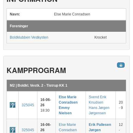
Navn:
Else Marie Conradsen
Foreninger
Boldklubben Vestkysten
Krocket
KAMPPROGRAM
M2 | Boldkl. Vestk. 2 - Tistrup KK 1
Else Marie
Svend Erik
16-06-
Conradsen
Knudsen
20
325045
26
Emmy
Hans Jørgen
- 9
18:30
Nielsen
Jørgensen
16-06-
Else Marie
Erik Pallesen
12
325045
26
Conradsen
Jørgen
-