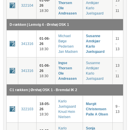
01-06-
13
Thorsen
Amtkjær
322104
26
-
Ole
Karlo
18:30
11
Andreasen
Juelsgaard
D-rækken | Lemvig 4 - Ørnhøj OSK 1
Michael
Susanne
01-06-
11
Bøge
Amtkjær
341316
26
-
Pedersen
Karlo
18:30
13
Jan Madsen
Juelsgaard
Ingse
Susanne
01-06-
13
Thorsen
Amtkjær
341316
26
-
Ole
Karlo
18:30
11
Andreasen
Juelsgaard
C1 rækken | Ørnhøj OSK 1 - Bremdal IK 2
Karlo
18-05-
Margit
Juelsgaard
9 -
322103
26
Christensen
Knud Hein
13
18:30
Palle A Olsen
Nielsen
Karlo
Sonja