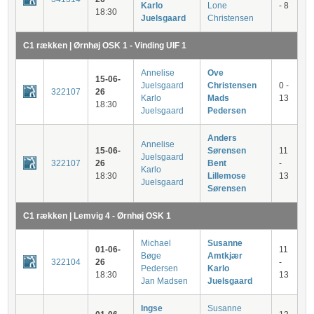
Karlo
Lone
- 8
18:30
Juelsgaard
Christensen
C1 rækken | Ørnhøj OSK 1 - Vinding UIF 1
Annelise
Ove
15-06-
Juelsgaard
Christensen
0 -
322107
26
Karlo
Mads
13
18:30
Juelsgaard
Pedersen
Anders
Annelise
15-06-
Sørensen
11
Juelsgaard
322107
26
Bent
-
Karlo
18:30
Lillemose
13
Juelsgaard
Sørensen
C1 rækken | Lemvig 4 - Ørnhøj OSK 1
Michael
Susanne
01-06-
11
Bøge
Amtkjær
322104
26
-
Pedersen
Karlo
18:30
13
Jan Madsen
Juelsgaard
Ingse
Susanne