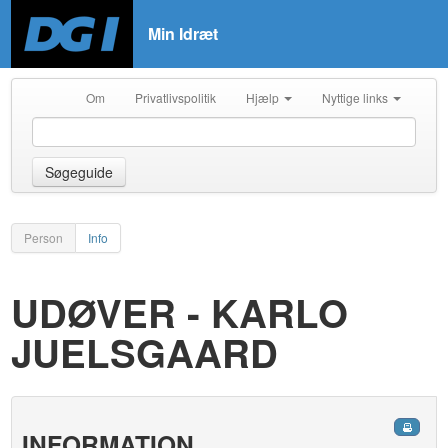
Min Idræt
Om
Privatlivspolitik
Hjælp
Nyttige links
Søgeguide
Person
Info
UDØVER - KARLO
JUELSGAARD
INFORMATION