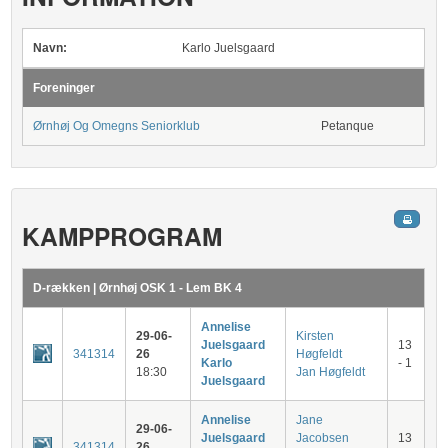
Navn:
Karlo Juelsgaard
Foreninger
Ørnhøj Og Omegns Seniorklub
Petanque
KAMPPROGRAM
D-rækken | Ørnhøj OSK 1 - Lem BK 4
Annelise
29-06-
Kirsten
Juelsgaard
13
341314
26
Høgfeldt
Karlo
- 1
18:30
Jan Høgfeldt
Juelsgaard
Annelise
Jane
29-06-
Juelsgaard
Jacobsen
13
341314
26