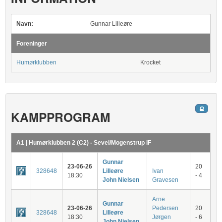
Navn:
Gunnar Lilleøre
Foreninger
Humørklubben
Krocket
KAMPPROGRAM
A1 | Humørklubben 2 (C2) - Sevel/Mogenstrup IF
Gunnar
23-06-26
20
328648
Lilleøre
Ivan
18:30
- 4
John Nielsen
Gravesen
Arne
Gunnar
23-06-26
Pedersen
20
328648
Lilleøre
18:30
Jørgen
- 6
John Nielsen