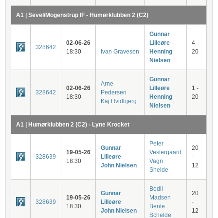
A1 | Sevel/Mogenstrup IF - Humørklubben 2 (C2)
Gunnar
02-06-26
Lilleøre
4 -
328642
18:30
Ivan Gravesen
Henning
20
Nielsen
Gunnar
Arne
02-06-26
Lilleøre
1 -
328642
Pedersen
18:30
Henning
20
Kaj Hvidbjerg
Nielsen
A1 | Humørklubben 2 (C2) - Lyne Krocket
Peter
Gunnar
20
19-05-26
Vestergaard
328639
Lilleøre
-
18:30
Vagn
John Nielsen
12
Shelde
Bodil
Gunnar
20
19-05-26
Madsen
328639
Lilleøre
-
18:30
Bente
John Nielsen
12
Schelde