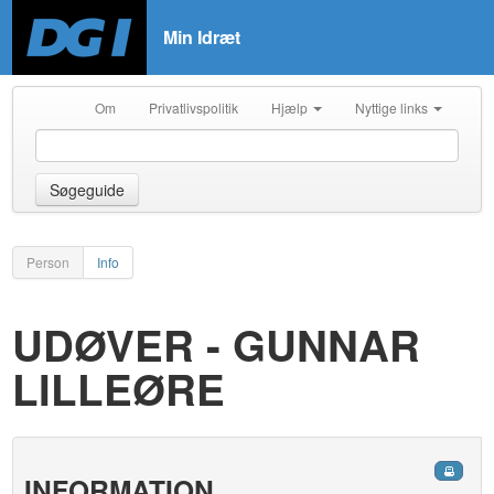
Min Idræt
Om
Privatlivspolitik
Hjælp
Nyttige links
Søgeguide
Person
Info
UDØVER - GUNNAR
LILLEØRE
INFORMATION