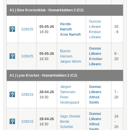
A1 | Give Krocketklub - Humørklubben 2 (C2)
Gunnar
Herdis
05-05-26
Lilleøre
20
328635
Nørtoft
18:30
Kristian
- 9
Arne Nørtoft
Lilleøre
Gunnar
Bjarne
05-05-26
Lilleøre
9 -
328635
Hansen
18:30
Kristian
20
Jørgen Worm
Lilleøre
A1 | Lyne Krocket - Humørklubben 2 (C2)
Jørgen
Gunnar
28-04-26
Sørensen
Lilleøre
7 -
328633
18:30
Peter
Alfred
20
Vestergaard
Smith
Gunnar
Vagn Shelde
16
28-04-26
Lilleøre
328633
Bente
-
18:30
Alfred
Schelde
20
Smith