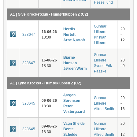
Hessellund
A1 | Give Krocketklub - Humørklubben 2 (C2)
Gunnar
Herdis
20
16-06-26
Lilleøre
328647
Nørtoft
-
18:30
Kristian
Arne Nørtoft
12
Lilleøre
Gunnar
Bjarne
16-06-26
Lilleøre
20
328647
Hansen
18:30
Svend Erik
- 9
Jørgen Worm
Paaske
A1 | Lyne Krocket - Humørklubben 2 (C2)
Jørgen
Gunnar
20
09-06-26
Sørensen
328645
Lilleøre
-
18:30
Peter
Alfred Smith
16
Vestergaard
Vagn Shelde
Gunnar
20
09-06-26
328645
Bente
Lilleøre
-
18:30
Schelde
Alfred Smith
12