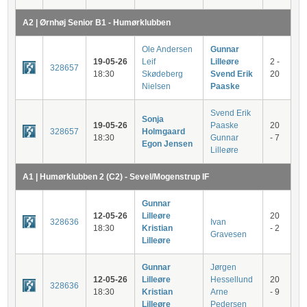
A2 | Ørnhøj Senior B1 - Humørklubben
Ole Andersen
Gunnar
19-05-26
Leif
Lilleøre
2 -
328657
18:30
Skødeberg
Svend Erik
20
Nielsen
Paaske
Svend Erik
Sonja
19-05-26
Paaske
20
328657
Holmgaard
18:30
Gunnar
- 7
Egon Jensen
Lilleøre
A1 | Humørklubben 2 (C2) - Sevel/Mogenstrup IF
Gunnar
12-05-26
Lilleøre
20
328636
Ivan
18:30
Kristian
- 2
Gravesen
Lilleøre
Gunnar
Jørgen
12-05-26
Lilleøre
Hessellund
20
328636
18:30
Kristian
Arne
- 9
Lilleøre
Pedersen