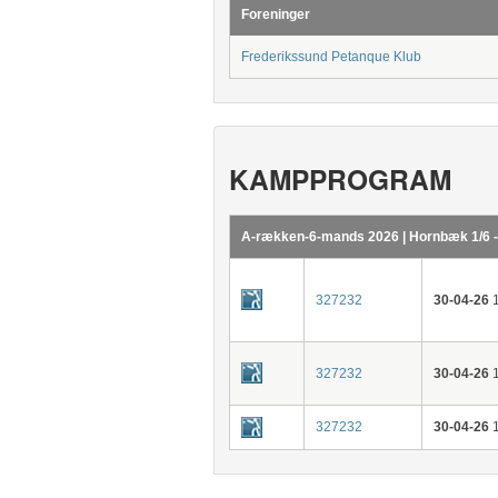
Foreninger
Frederikssund Petanque Klub
KAMPPROGRAM
A-rækken-6-mands 2026 | Hornbæk 1/6 -
327232
30-04-26
1
327232
30-04-26
1
327232
30-04-26
1