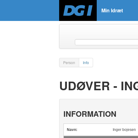
Min Idræt
Person
Info
UDØVER - I
INFORMATION
Navn:
Inger bojesen