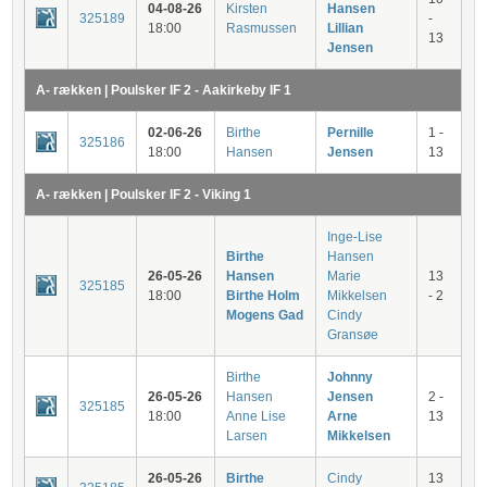
04-08-26
Kirsten
Hansen
325189
-
18:00
Rasmussen
Lillian
13
Jensen
A- rækken | Poulsker IF 2 - Aakirkeby IF 1
02-06-26
Birthe
Pernille
1 -
325186
18:00
Hansen
Jensen
13
A- rækken | Poulsker IF 2 - Viking 1
Inge-Lise
Birthe
Hansen
26-05-26
Hansen
Marie
13
325185
18:00
Birthe Holm
Mikkelsen
- 2
Mogens Gad
Cindy
Gransøe
Birthe
Johnny
26-05-26
Hansen
Jensen
2 -
325185
18:00
Anne Lise
Arne
13
Larsen
Mikkelsen
26-05-26
Birthe
Cindy
13