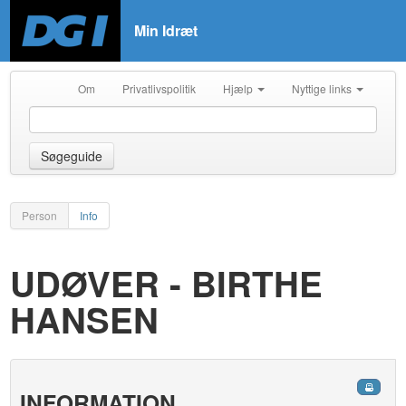
Min Idræt
Om
Privatlivspolitik
Hjælp
Nyttige links
Søgeguide
Person
Info
UDØVER - BIRTHE
HANSEN
INFORMATION