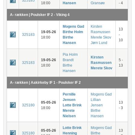
325185
18:00
Hansen
Gransøe
- 4
A- rækken | Poulsker IF 2 - Viking 4
Mogens Gad
Kirsten
13
19-05-26
Birthe Holm
Rasmussen
325183
-
18:00
Birthe
Merete Skov
10
Hansen
Jørn Lund
Pia Holm
Kirsten
19-05-26
Brandt
5 -
325183
Rasmussen
18:00
Birthe
13
Merete Skov
Hansen
A- rækken | Aakirkeby IF 1 - Poulsker IF 2
Pernille
Mogens Gad
Jensen
Lillian
05-05-26
13
325180
Lotte Brink
Jensen
18:00
- 3
Merete
Birthe
Nielsen
Hansen
Lotte Brink
Mogens Gad
05-05-26
13
325180
Henning
Birthe