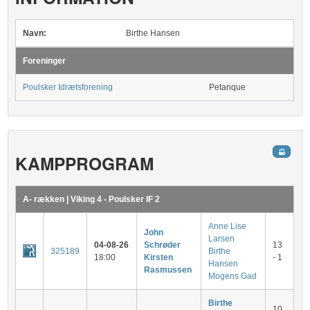
Navn:
Birthe Hansen
Foreninger
Poulsker Idrætsforening
Petanque
KAMPPROGRAM
A- rækken | Viking 4 - Poulsker IF 2
Anne Lise
John
Larsen
04-08-26
Schrøder
13
325189
Birthe
18:00
Kirsten
- 1
Hansen
Rasmussen
Mogens Gad
Birthe
10