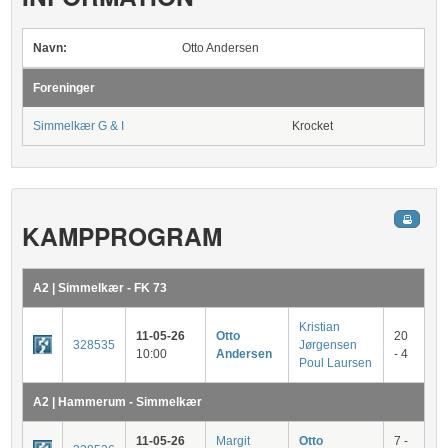
Navn:
Otto Andersen
Foreninger
Simmelkær G & I
Krocket
KAMPPROGRAM
A2 | Simmelkær - FK 73
Kristian
11-05-26
Otto
20
328535
Jørgensen
10:00
Andersen
- 4
Poul Laursen
A2 | Hammerum - Simmelkær
11-05-26
Margit
Otto
7 -