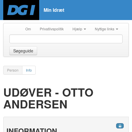
Min Idræt
Om
Privatlivspolitik
Hjælp
Nyttige links
Søgeguide
Person
Info
UDØVER - OTTO
ANDERSEN
INFORMATION