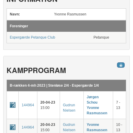
Navn:
Yvonne Rasmussen
Foreninger
Espergærde Petanque Club
Petanque
KAMPPROGRAM
B-rækken 4-mh 2023 | Stenløse 2/4 - Espergærde 1/4
Jørgen
20-04-23
Schou
7 -
144964
Gudrun
15:00
Yvonne
13
Nielsen
Rasmussen
20-04-23
Gudrun
Yvonne
10 -
144964
15:00
Nielsen
Rasmussen
13