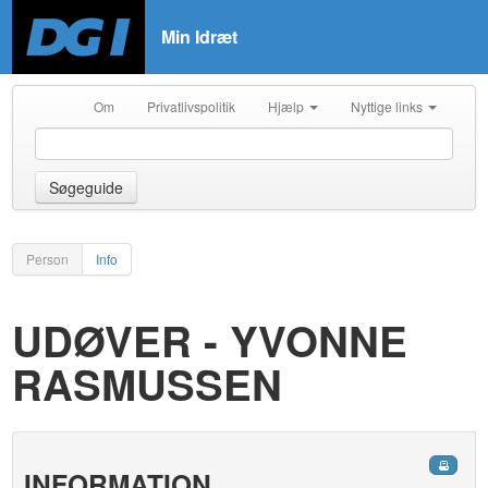
Min Idræt
Om
Privatlivspolitik
Hjælp
Nyttige links
Søgeguide
Person
Info
UDØVER - YVONNE
RASMUSSEN
INFORMATION