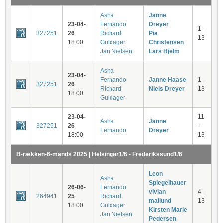
Asha
Janne
23-04-
Fernando
Dreyer
1 -
327251
26
Richard
Pia
13
18:00
Guldager
Christensen
Jan Nielsen
Lars Hjelm
Asha
23-04-
Fernando
Janne Haase
1 -
327251
26
Richard
Niels Dreyer
13
18:00
Guldager
23-04-
11
Asha
Janne
327251
26
-
Fernando
Dreyer
18:00
13
B-rækken-6-mands 2025 | Helsingør1/6 - Frederikssund1/6
Leon
Asha
Spiegelhauer
26-06-
Fernando
vivian
4 -
264941
25
Richard
mailund
13
18:00
Guldager
Kirsten Marie
Jan Nielsen
Pedersen