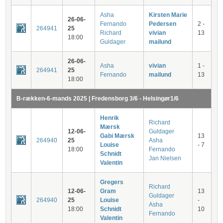
Asha
Kirsten Marie
26-06-
Fernando
Pedersen
2 -
264941
25
Richard
vivian
13
18:00
Guldager
mailund
26-06-
Asha
vivian
1 -
264941
25
Fernando
mailund
13
18:00
B-rækken-6-mands 2025 | Fredensborg 3/6 - Helsingør1/6
Henrik
Richard
Mærsk
12-06-
Guldager
Gabi Mærsk
13
264940
25
Asha
Louise
- 7
18:00
Fernando
Schnidt
Jan Nielsen
Valentin
Gregers
Richard
12-06-
Gram
13
Guldager
264940
25
Louise
-
Asha
18:00
Schnidt
10
Fernando
Valentin