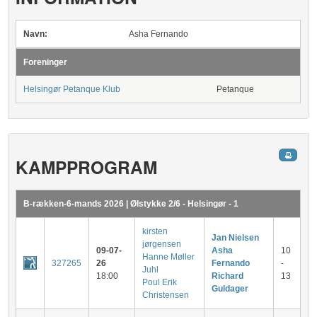
Navn:
Asha Fernando
Foreninger
Helsingør Petanque Klub
Petanque
KAMPPROGRAM
B-rækken-6-mands 2026 | Ølstykke 2/6 - Helsingør - 1
kirsten
Jan Nielsen
jørgensen
09-07-
Asha
10
Hanne Møller
327265
26
Fernando
-
Juhl
18:00
Richard
13
Poul Erik
Guldager
Christensen