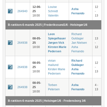
12-06-
Louise
12
Asha
264940
25
Schnidt
-
Fernando
18:00
Valentin
13
B-rækken-6-mands 2025 | Frederikssund1/6 - Helsingør1/6
Leon
Richard
08-05-
Spiegelhauer
Guldager
13
264938
25
Jørgen Vick
Jan Nielsen
-
18:00
Kirsten Marie
Asha
12
Pedersen
Fernando
vivian
Richard
08-05-
12
mailund
Guldager
264938
25
-
Kirsten Marie
Asha
18:00
13
Pedersen
Fernando
08-05-
Torben
Asha
4 -
264938
25
Petersen
Fernando
13
18:00
B-rækken-6-mands 2025 | Helsingør1/6 - Fredensborg 3/6