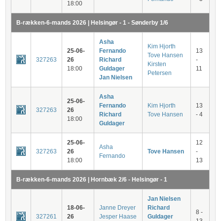
18:00
B-rækken-6-mands 2026 | Helsingør - 1 - Sønderby 1/6
Asha
Kim Hjorth
25-06-
Fernando
13
Tove Hansen
327263
26
Richard
-
Kirsten
18:00
Guldager
11
Petersen
Jan Nielsen
Asha
25-06-
Fernando
Kim Hjorth
13
327263
26
Richard
Tove Hansen
- 4
18:00
Guldager
25-06-
12
Asha
327263
26
Tove Hansen
-
Fernando
18:00
13
B-rækken-6-mands 2026 | Hornbæk 2/6 - Helsingør - 1
Jan Nielsen
18-06-
Janne Dreyer
Richard
8 -
327261
26
Jesper Haase
Guldager