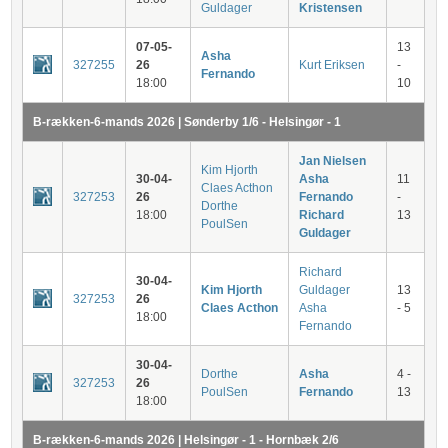
Guldager
Kristensen
07-05-
13
Asha
327255
26
Kurt Eriksen
-
Fernando
18:00
10
B-rækken-6-mands 2026 | Sønderby 1/6 - Helsingør - 1
Jan Nielsen
Kim Hjorth
30-04-
Asha
11
Claes Acthon
327253
26
Fernando
-
Dorthe
18:00
Richard
13
PoulSen
Guldager
Richard
30-04-
Kim Hjorth
Guldager
13
327253
26
Claes Acthon
Asha
- 5
18:00
Fernando
30-04-
Dorthe
Asha
4 -
327253
26
PoulSen
Fernando
13
18:00
B-rækken-6-mands 2026 | Helsingør - 1 - Hornbæk 2/6