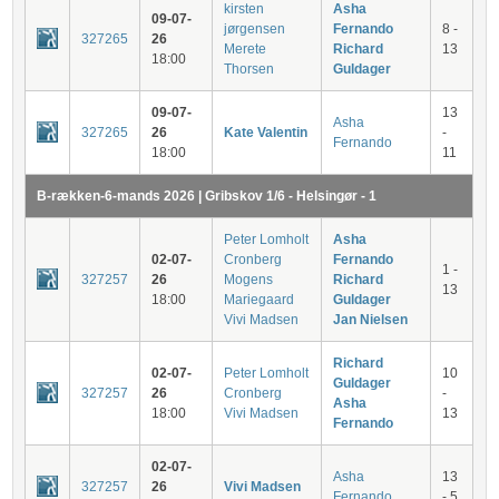
kirsten
Asha
09-07-
jørgensen
Fernando
8 -
327265
26
Merete
Richard
13
18:00
Thorsen
Guldager
09-07-
13
Asha
327265
26
Kate Valentin
-
Fernando
18:00
11
B-rækken-6-mands 2026 | Gribskov 1/6 - Helsingør - 1
Peter Lomholt
Asha
02-07-
Cronberg
Fernando
1 -
327257
26
Mogens
Richard
13
18:00
Mariegaard
Guldager
Vivi Madsen
Jan Nielsen
Richard
02-07-
Peter Lomholt
10
Guldager
327257
26
Cronberg
-
Asha
18:00
Vivi Madsen
13
Fernando
02-07-
Asha
13
327257
26
Vivi Madsen
Fernando
- 5