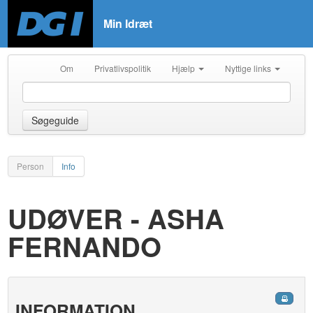
Min Idræt
Om
Privatlivspolitik
Hjælp
Nyttige links
Søgeguide
Person
Info
UDØVER - ASHA
FERNANDO
INFORMATION