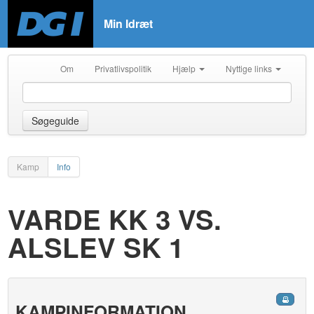
Min Idræt
Om
Privatlivspolitik
Hjælp
Nyttige links
Søgeguide
Kamp
Info
VARDE KK 3 VS.
ALSLEV SK 1
KAMPINFORMATION