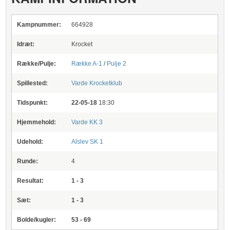
Kampnummer:
664928
Idræt:
Krocket
Række/Pulje:
Række A-1
/
Pulje 2
Spillested:
Varde Krocketklub
Tidspunkt:
22-05-18
18:30
Hjemmehold:
Varde KK 3
Udehold:
Alslev SK 1
Runde:
4
Resultat:
1 - 3
Sæt:
1 - 3
Bolde/kugler:
53 - 69