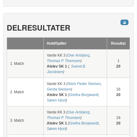
DELRESULTATER
Hold/Spiller
Resultat
Varde KK 3
(
Ove Arnbjerg
,
Thomas P. Thomsen
)
1
1. Match
Alslev SK 1
(
,
Svend B.
20
Jacobsen
)
Varde KK 3
(
Niels Peder Nielsen
,
Gerda Nielsen
)
16
2. Match
Alslev SK 1
(
Gretha Borgwardt
,
20
Søren Hjort
)
Varde KK 3
(
Ove Arnbjerg
,
Thomas P. Thomsen
)
16
3. Match
Alslev SK 1
(
Gretha Borgwardt
,
20
Søren Hjort
)