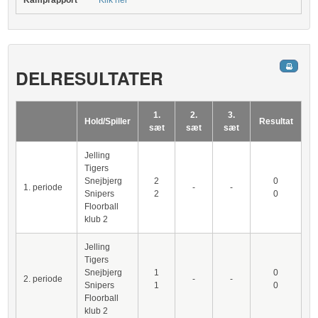
Kamprapport
Klik her
DELRESULTATER
1.
2.
3.
Hold/Spiller
Resultat
sæt
sæt
sæt
Jelling
Tigers
Snejbjerg
2
0
1. periode
-
-
Snipers
2
0
Floorball
klub 2
Jelling
Tigers
Snejbjerg
1
0
2. periode
-
-
Snipers
1
0
Floorball
klub 2