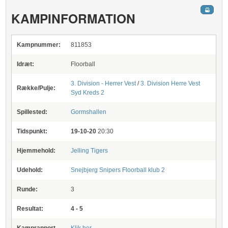
KAMPINFORMATION
Kampnummer:
811853
Idræt:
Floorball
3. Division - Herrer Vest
/
3. Division Herre Vest
Række/Pulje:
Syd Kreds 2
Spillested:
Gormshallen
Tidspunkt:
19-10-20
20:30
Hjemmehold:
Jelling Tigers
Udehold:
Snejbjerg Snipers Floorball klub 2
Runde:
3
Resultat:
4 - 5