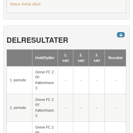
Status: Kamp aflyst
DELRESULTATER
1.
2.
3.
Hold/Spiller
Resultat
sæt
sæt
sæt
Greve FC 2
FF
1. periode
-
-
-
-
København
3
Greve FC 2
FF
2. periode
-
-
-
-
København
3
Greve FC 2
FF