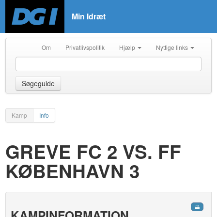
Min Idræt
Om
Privatlivspolitik
Hjælp
Nyttige links
Søgeguide
Kamp
Info
GREVE FC 2 VS. FF
KØBENHAVN 3
KAMPINFORMATION