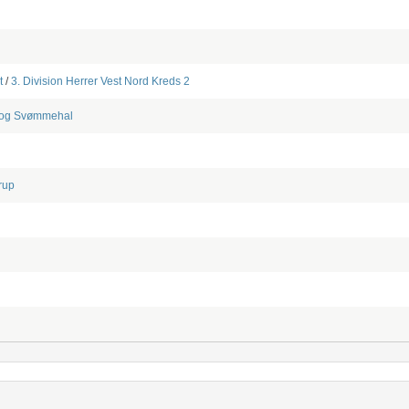
t
/
3. Division Herrer Vest Nord Kreds 2
r og Svømmehal
rup