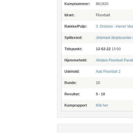
Kampnummer:
861920
Idræt:
Floorball
Række/Pulje:
3. Division - Herrer Ves
Spillested:
Jetsmark Idrætscente
Tidspunkt:
12-02-22
15:00
Hjemmehold:
Allstars Floorball Pand
Udehold:
Aab Floorball 2
Runde:
10
Resultat:
5 - 10
Kamprapport
Klik her