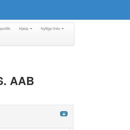
spolitik
Hjælp
Nyttige links
. AAB