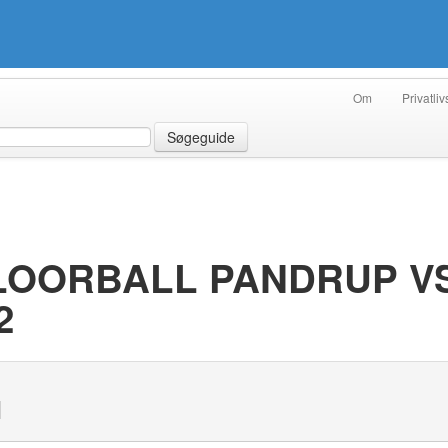
Om
Privatliv
Søgeguide
LOORBALL PANDRUP VS
2
N