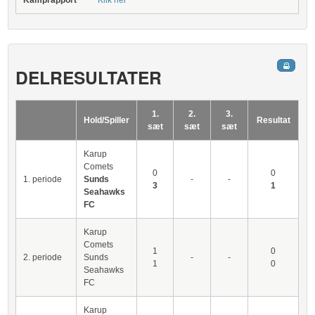
Kamprapport
Klik her
DELRESULTATER
1.
2.
3.
Hold/Spiller
Resultat
sæt
sæt
sæt
Karup
Comets
0
0
1. periode
Sunds
-
-
3
1
Seahawks
FC
Karup
Comets
1
0
2. periode
Sunds
-
-
1
0
Seahawks
FC
Karup