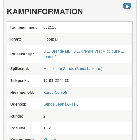
KAMPINFORMATION
Kampnummer:
882518
Idræt:
Floorball
U11 Drenge MB
/
U11 drenge Vest Midt, pulje 1,
Række/Pulje:
runde 3
Spillested:
Multicenter Sunds (Sundshallerne)
Tidspunkt:
12-03-22
11:00
Hjemmehold:
Karup Comets
Udehold:
Sunds Seahawks FC
Runde:
2
Resultat:
1 - 7