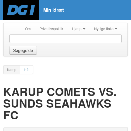
Min Idræt
Om
Privatlivspolitik
Hjælp
Nyttige links
Søgeguide
Kamp
Info
KARUP COMETS VS.
SUNDS SEAHAWKS
FC