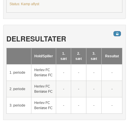
Status: Kamp aflyst
DELRESULTATER
1.
2.
3.
Hold/Spiller
Resultat
sæt
sæt
sæt
Herlev FC
1. periode
-
-
-
-
Benløse FC
Herlev FC
2. periode
-
-
-
-
Benløse FC
Herlev FC
3. periode
-
-
-
-
Benløse FC