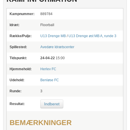
Kampnummer:
889784
Idræt:
Floorball
Række/Pulje:
U13 Drenge MB
/
U13 Drenge øst MB A, runde 3
Spillested:
Avedøre Idrætscenter
Tidspunkt:
24-04-22
15:00
Hjemmehold:
Herlev FC
Udehold:
Benløse FC
Runde:
3
Indberet
Resultat:
BEMÆRKNINGER