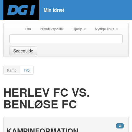
Min Idræt
Om
Privatlivspolitik
Hjælp
Nyttige links
Søgeguide
Kamp
Info
HERLEV FC VS.
BENLØSE FC
KAMPINFORMATION