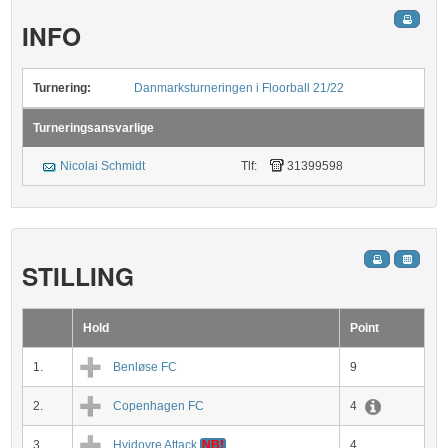
INFO
Turnering:
Danmarksturneringen i Floorball 21/22
Turneringsansvarlige
Nicolai Schmidt
Tlf:
31399598
STILLING
Hold
Point
1.
Benløse FC
9
2.
Copenhagen FC
4
3.
Hvidovre Attack
NB!
4