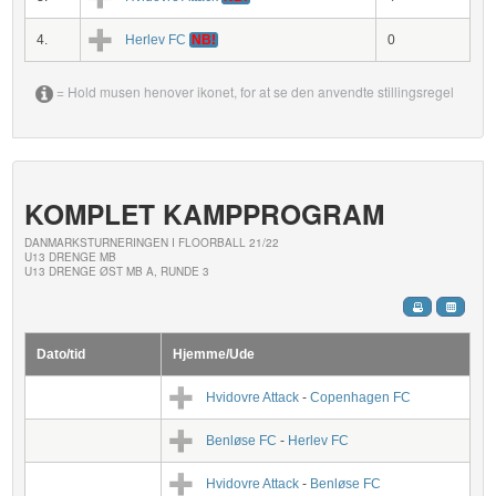
4.
Herlev FC
NB!
0
= Hold musen henover ikonet, for at se den anvendte stillingsregel
KOMPLET KAMPPROGRAM
DANMARKSTURNERINGEN I FLOORBALL 21/22
U13 DRENGE MB
U13 DRENGE ØST MB A, RUNDE 3
Dato/tid
Hjemme/Ude
Hvidovre Attack
-
Copenhagen FC
Benløse FC
-
Herlev FC
Hvidovre Attack
-
Benløse FC