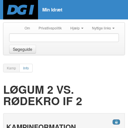
Min Idræt
Om
Privatlivspolitik
Hjælp
Nyttige links
Søgeguide
Kamp
Info
LØGUM 2 VS.
RØDEKRO IF 2
KAMPINFORMATION