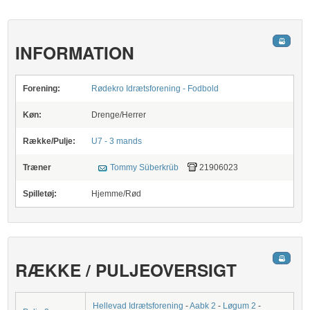
INFORMATION
Forening:
Rødekro Idrætsforening - Fodbold
Køn:
Drenge/Herrer
Række/Pulje:
U7 - 3 mands
Træner
Tommy Süberkrüb
21906023
Spilletøj:
Hjemme/Rød
RÆKKE / PULJEOVERSIGT
Hellevad Idrætsforening
-
Aabk 2
-
Løgum 2
-