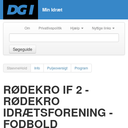
Min Idræt
Om
Privatlivspolitik
Hjælp
Nyttige links
Søgeguide
StaevneHold
Info
Puljeoversigt
Program
RØDEKRO IF 2 -
RØDEKRO
IDRÆTSFORENING -
FODBOLD