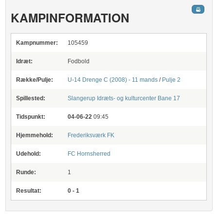
KAMPINFORMATION
Kampnummer:
105459
Idræt:
Fodbold
Række/Pulje:
U-14 Drenge C (2008) - 11 mands
/
Pulje 2
Spillested:
Slangerup Idræts- og kulturcenter
Bane 17
Tidspunkt:
04-06-22
09:45
Hjemmehold:
Frederiksværk FK
Udehold:
FC Hornsherred
Runde:
1
Resultat:
0 - 1