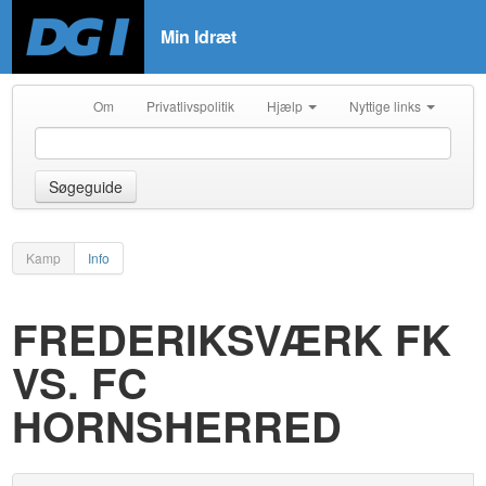
Min Idræt
Om
Privatlivspolitik
Hjælp
Nyttige links
Søgeguide
Kamp
Info
FREDERIKSVÆRK FK
VS. FC
HORNSHERRED