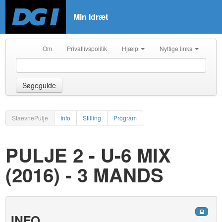
Min Idræt
Om
Privatlivspolitik
Hjælp
Nyttige links
Søgeguide
StaevnePulje
Info
Stilling
Program
PULJE 2 - U-6 MIX
(2016) - 3 MANDS
INFO