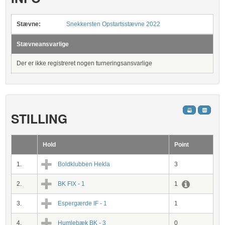
Stævne:
Snekkersten Opstartsstævne 2022
Stævneansvarlige
Der er ikke registreret nogen turneringsansvarlige
STILLING
Hold
Point
1.
Boldklubben Hekla
3
2.
BK FIX - 1
1
3.
Espergærde IF - 1
1
4.
Humlebæk BK - 3
0