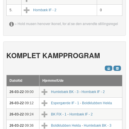
5.
Hornbæk IF - 2
0
= Hold musen henover ikonet, for at se den anvendte stillingsregel
KOMPLET KAMPPROGRAM
Dato/tid
Hjemme/Ude
26-03-22
09:00
Humlebæk BK - 3
-
Hornbæk IF - 2
26-03-22
09:12
Espergærde IF - 1
-
Boldklubben Hekla
26-03-22
09:24
BK FIX - 1
-
Hornbæk IF - 2
26-03-22
09:36
Boldklubben Hekla
-
Humlebæk BK - 3