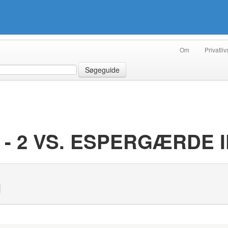
Om
Privatliv
Søgeguide
- 2 VS. ESPERGÆRDE IF
N