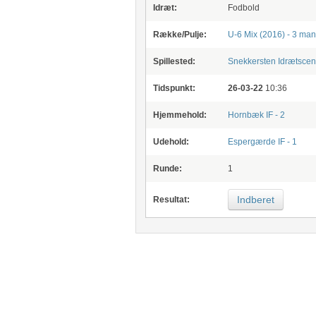
Idræt:
Fodbold
Række/Pulje:
U-6 Mix (2016) - 3 ma
Spillested:
Snekkersten Idrætscen
Tidspunkt:
26-03-22
10:36
Hjemmehold:
Hornbæk IF - 2
Udehold:
Espergærde IF - 1
Runde:
1
Indberet
Resultat: