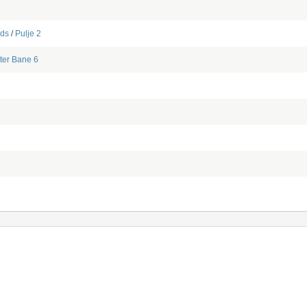
nds
/
Pulje 2
ter
Bane 6