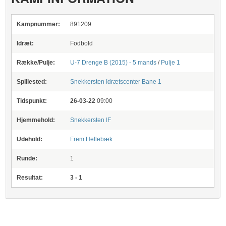
Kampnummer:
891209
Idræt:
Fodbold
Række/Pulje:
U-7 Drenge B (2015) - 5 mands
/
Pulje 1
Spillested:
Snekkersten Idrætscenter
Bane 1
Tidspunkt:
26-03-22
09:00
Hjemmehold:
Snekkersten IF
Udehold:
Frem Hellebæk
Runde:
1
Resultat:
3 - 1