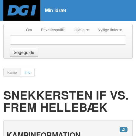
Min Idræt
Om
Privatlivspolitik
Hjælp
Nyttige links
Søgeguide
Kamp
Info
SNEKKERSTEN IF VS.
FREM HELLEBÆK
KAMPINFORMATION