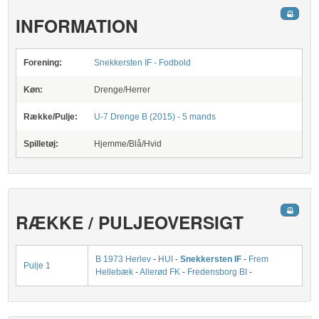
INFORMATION
Forening:
Snekkersten IF - Fodbold
Køn:
Drenge/Herrer
Række/Pulje:
U-7 Drenge B (2015) - 5 mands
Spilletøj:
Hjemme/Blå/Hvid
RÆKKE / PULJEOVERSIGT
B 1973 Herlev
-
HUI
-
Snekkersten IF
-
Frem
Pulje 1
Hellebæk
-
Allerød FK
-
Fredensborg BI
-