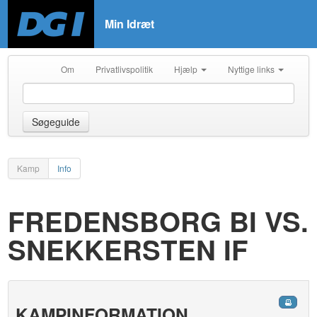
Min Idræt
Om
Privatlivspolitik
Hjælp
Nyttige links
Søgeguide
Kamp
Info
FREDENSBORG BI VS.
SNEKKERSTEN IF
KAMPINFORMATION