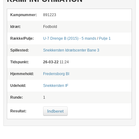
Kampnummer:
891223
Idræt:
Fodbold
Række/Pulje:
U-7 Drenge B (2015) - 5 mands
/
Pulje 1
Spillested:
Snekkersten Idrætscenter
Bane 3
Tidspunkt:
26-03-22
11:24
Hjemmehold:
Fredensborg BI
Udehold:
Snekkersten IF
Runde:
1
Indberet
Resultat: