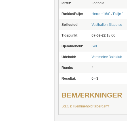
Idræt:
Fodbold
Række/Pulje:
Herre +16/C
/
Pulje 1
Spillested:
Vesthallen Slagelse
Tidspunkt:
07-09-22
18:00
Hjemmehold:
SPI
Udehold:
Vemmelev Boldklub
Runde:
4
Resultat:
0 - 3
BEMÆRKNINGER
Status: Hjemmehold taberdømt