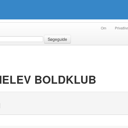
Om
Privatliv
Søgeguide
MMELEV BOLDKLUB
N