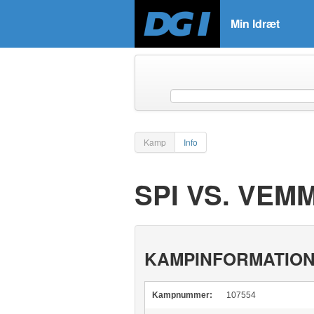
Min Idræt
Kamp
Info
SPI VS. VE
KAMPINFORMATIO
Kampnummer:
107554