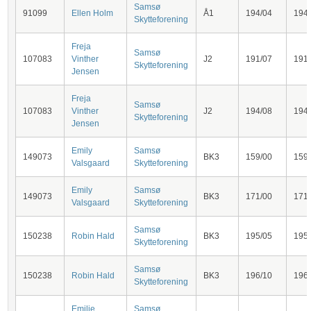
Samsø
91099
Ellen Holm
Å1
194/04
194
Skytteforening
Freja
Samsø
107083
Vinther
J2
191/07
191
Skytteforening
Jensen
Freja
Samsø
107083
Vinther
J2
194/08
194
Skytteforening
Jensen
Emily
Samsø
149073
BK3
159/00
159
Valsgaard
Skytteforening
Emily
Samsø
149073
BK3
171/00
171
Valsgaard
Skytteforening
Samsø
150238
Robin Hald
BK3
195/05
195
Skytteforening
Samsø
150238
Robin Hald
BK3
196/10
196
Skytteforening
Emilie
Samsø