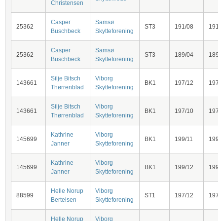
Christensen
Casper
Samsø
25362
ST3
191/08
191
Buschbeck
Skytteforening
Casper
Samsø
25362
ST3
189/04
189
Buschbeck
Skytteforening
Silje Bitsch
Viborg
143661
BK1
197/12
197
Thørrenblad
Skytteforening
Silje Bitsch
Viborg
143661
BK1
197/10
197
Thørrenblad
Skytteforening
Kathrine
Viborg
145699
BK1
199/11
199
Janner
Skytteforening
Kathrine
Viborg
145699
BK1
199/12
199
Janner
Skytteforening
Helle Norup
Viborg
88599
ST1
197/12
197
Bertelsen
Skytteforening
Helle Norup
Viborg