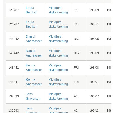
Laura
Midtdjurs
126787
J2
198/09
198
Bødtker
skytteforening
Laura
Midtdjurs
126787
J2
198/11
198
Bødtker
skytteforening
Daniel
Midtdjurs
148442
BK2
195/06
195
Andreassen
skytteforening
Daniel
Midtdjurs
148442
BK2
196/09
196
Andreassen
skytteforening
Kenny
Midtdjurs
148441
FRI
198/08
198
Andreassen
skytteforening
Kenny
Midtdjurs
148441
FRI
199/07
199
Andreassen
skytteforening
Jens
Midtdjurs
132693
Å1
196/07
196
Graversen
skytteforening
Jens
Midtdjurs
132693
Å1
199/11
199