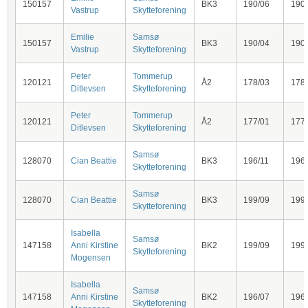
150157
BK3
190/06
190
Vastrup
Skytteforening
Emilie
Samsø
150157
BK3
190/04
190
Vastrup
Skytteforening
Peter
Tommerup
120121
Å2
178/03
178
Ditlevsen
Skytteforening
Peter
Tommerup
120121
Å2
177/01
177
Ditlevsen
Skytteforening
Samsø
128070
Cian Beattie
BK3
196/11
196
Skytteforening
Samsø
128070
Cian Beattie
BK3
199/09
199
Skytteforening
Isabella
Samsø
147158
Anni Kirstine
BK2
199/09
199
Skytteforening
Mogensen
Isabella
Samsø
147158
Anni Kirstine
BK2
196/07
196
Skytteforening