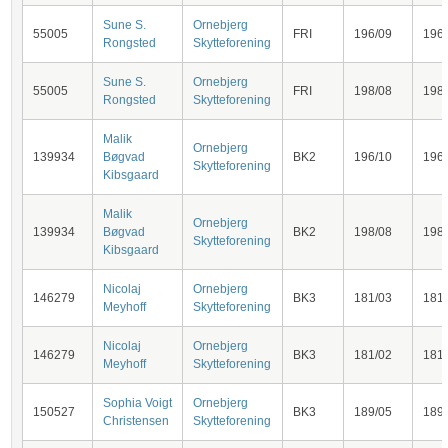
Sune S.
Ornebjerg
55005
FRI
196/09
196
Rongsted
Skytteforening
Sune S.
Ornebjerg
55005
FRI
198/08
198
Rongsted
Skytteforening
Malik
Ornebjerg
139934
Bøgvad
BK2
196/10
196
Skytteforening
Kibsgaard
Malik
Ornebjerg
139934
Bøgvad
BK2
198/08
198
Skytteforening
Kibsgaard
Nicolaj
Ornebjerg
146279
BK3
181/03
181
Meyhoff
Skytteforening
Nicolaj
Ornebjerg
146279
BK3
181/02
181
Meyhoff
Skytteforening
Sophia Voigt
Ornebjerg
150527
BK3
189/05
189
Christensen
Skytteforening