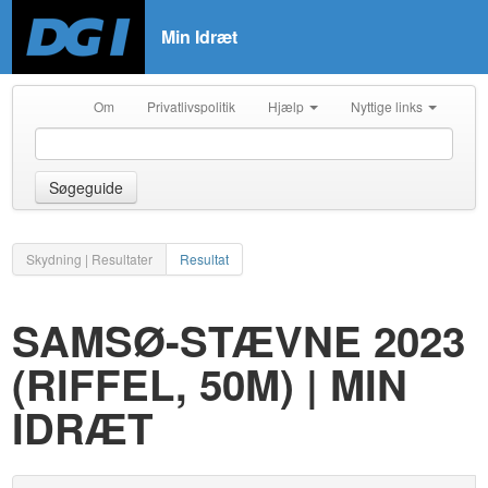
Min Idræt
Om
Privatlivspolitik
Hjælp
Nyttige links
Søgeguide
Skydning | Resultater
Resultat
SAMSØ-STÆVNE 2023
(RIFFEL, 50M) | MIN
IDRÆT