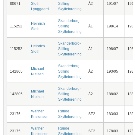
80671
Sloth
Stilling
Å2
191/07
191
Lynggaard
Skytteforening
Skanderborg-
Heinrich
115252
Stilling
Å1
198/14
198
Sloth
Skytteforening
Skanderborg-
Heinrich
115252
Stilling
Å1
198/07
198
Sloth
Skytteforening
Skanderborg-
Michael
142805
Stilling
Å2
193/05
193
Nielsen
Skytteforening
Skanderborg-
Michael
142805
Stilling
Å2
188/02
188
Nielsen
Skytteforening
Walther
Rønde
23175
SE2
183/03
183
Kristensen
Skytteforening
Walther
Rønde
23175
SE2
178/03
178
Kristensen
Skytteforening