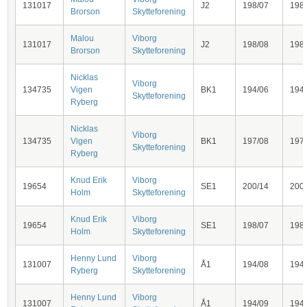
131017
J2
198/07
198
Brorson
Skytteforening
Malou
Viborg
131017
J2
198/08
198
Brorson
Skytteforening
Nicklas
Viborg
134735
Vigen
BK1
194/06
194
Skytteforening
Ryberg
Nicklas
Viborg
134735
Vigen
BK1
197/08
197
Skytteforening
Ryberg
Knud Erik
Viborg
19654
SE1
200/14
200
Holm
Skytteforening
Knud Erik
Viborg
19654
SE1
198/07
198
Holm
Skytteforening
Henny Lund
Viborg
131007
Å1
194/08
194
Ryberg
Skytteforening
Henny Lund
Viborg
131007
Å1
194/09
194