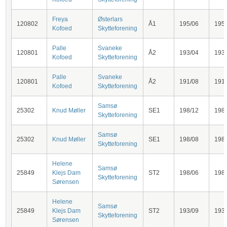
Freya
Østerlars
120802
Å1
195/06
195
Kofoed
Skytteforening
Palle
Svaneke
120801
Å2
193/04
193
Kofoed
Skytteforening
Palle
Svaneke
120801
Å2
191/08
191
Kofoed
Skytteforening
Samsø
25302
Knud Møller
SE1
198/12
198
Skytteforening
Samsø
25302
Knud Møller
SE1
198/08
198
Skytteforening
Helene
Samsø
25849
Klejs Dam
ST2
198/06
198
Skytteforening
Sørensen
Helene
Samsø
25849
Klejs Dam
ST2
193/09
193
Skytteforening
Sørensen