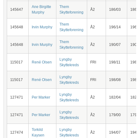
Ane Birgitte
Them
145647
Å2
186/03
186
Murphy
Skytteforening
Them
145648
Irvin Murphy
Å2
196/14
196
Skytteforening
Them
145648
Irvin Murphy
Å2
190/07
190
Skytteforening
Lyngby
115017
René Olsen
FRI
198/11
198
Skyttekreds
Lyngby
115017
René Olsen
FRI
198/08
198
Skyttekreds
Lyngby
127471
Per Marker
Å2
182/04
182
Skyttekreds
Lyngby
127471
Per Marker
Å2
179/00
179
Skyttekreds
Torkild
Lyngby
127474
Å2
194/07
194
Kaysen
Skyttekreds