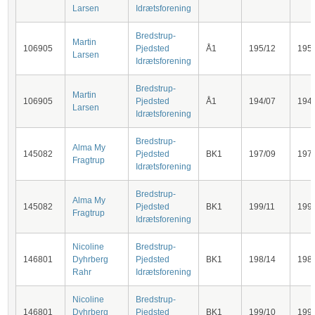
Larsen
Idrætsforening
Bredstrup-
Martin
106905
Pjedsted
Å1
195/12
195
Larsen
Idrætsforening
Bredstrup-
Martin
106905
Pjedsted
Å1
194/07
194
Larsen
Idrætsforening
Bredstrup-
Alma My
145082
Pjedsted
BK1
197/09
197
Fragtrup
Idrætsforening
Bredstrup-
Alma My
145082
Pjedsted
BK1
199/11
199
Fragtrup
Idrætsforening
Nicoline
Bredstrup-
146801
Dyhrberg
Pjedsted
BK1
198/14
198
Rahr
Idrætsforening
Nicoline
Bredstrup-
146801
Dyhrberg
Pjedsted
BK1
199/10
199