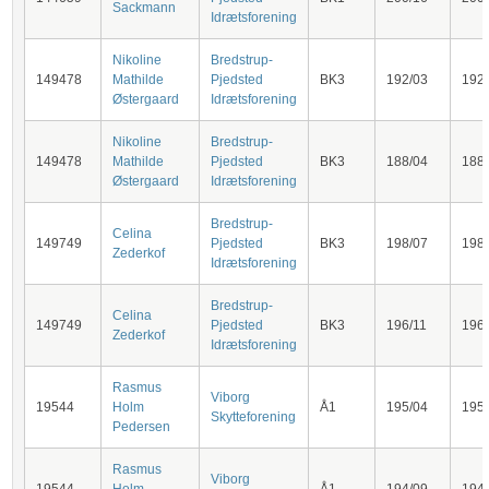
Sackmann
Idrætsforening
Nikoline
Bredstrup-
149478
Mathilde
Pjedsted
BK3
192/03
192
Østergaard
Idrætsforening
Nikoline
Bredstrup-
149478
Mathilde
Pjedsted
BK3
188/04
188
Østergaard
Idrætsforening
Bredstrup-
Celina
149749
Pjedsted
BK3
198/07
198
Zederkof
Idrætsforening
Bredstrup-
Celina
149749
Pjedsted
BK3
196/11
196
Zederkof
Idrætsforening
Rasmus
Viborg
19544
Holm
Å1
195/04
195
Skytteforening
Pedersen
Rasmus
Viborg