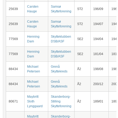
Carsten
Samsø
25639
ST2
196/09
196
Hauge
Skytteforening
Carsten
Samsø
25639
ST2
194/07
194
Hauge
Skytteforening
Henning
Skytteklubben
77569
SE2
194/04
194
Dam
DSB/ASF
Henning
Skytteklubben
77569
SE2
181/04
181
Dam
DSB/ASF
Michael
Grenå
88434
Å2
198/08
198
Petersen
Skyttekreds
Michael
Grenå
88434
Å2
200/12
200
Petersen
Skyttekreds
Maybritt
Skanderborg-
80671
Sloth
Stilling
Å2
189/01
189
Lynggaard
Skytteforening
Maybritt
Skanderborg-