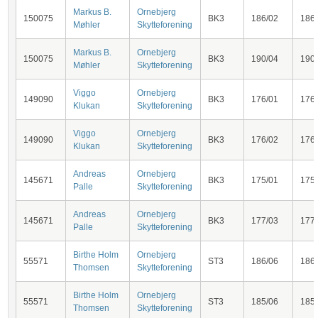
Markus B.
Ornebjerg
150075
BK3
186/02
186
Møhler
Skytteforening
Markus B.
Ornebjerg
150075
BK3
190/04
190
Møhler
Skytteforening
Viggo
Ornebjerg
149090
BK3
176/01
176
Klukan
Skytteforening
Viggo
Ornebjerg
149090
BK3
176/02
176
Klukan
Skytteforening
Andreas
Ornebjerg
145671
BK3
175/01
175
Palle
Skytteforening
Andreas
Ornebjerg
145671
BK3
177/03
177
Palle
Skytteforening
Birthe Holm
Ornebjerg
55571
ST3
186/06
186
Thomsen
Skytteforening
Birthe Holm
Ornebjerg
55571
ST3
185/06
185
Thomsen
Skytteforening