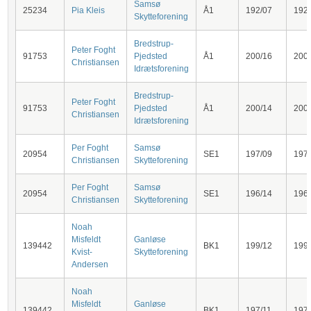
Samsø
25234
Pia Kleis
Å1
192/07
192
Skytteforening
Bredstrup-
Peter Foght
91753
Pjedsted
Å1
200/16
200
Christiansen
Idrætsforening
Bredstrup-
Peter Foght
91753
Pjedsted
Å1
200/14
200
Christiansen
Idrætsforening
Per Foght
Samsø
20954
SE1
197/09
197
Christiansen
Skytteforening
Per Foght
Samsø
20954
SE1
196/14
196
Christiansen
Skytteforening
Noah
Misfeldt
Ganløse
139442
BK1
199/12
199
Kvist-
Skytteforening
Andersen
Noah
Misfeldt
Ganløse
139442
BK1
197/11
197