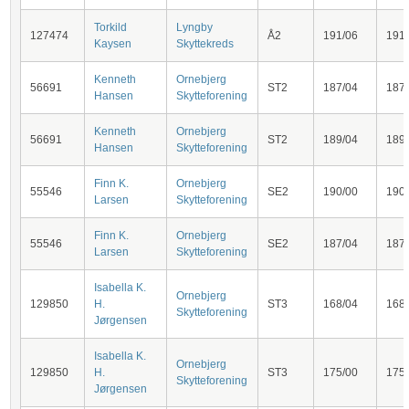
Torkild
Lyngby
127474
Å2
191/06
191
Kaysen
Skyttekreds
Kenneth
Ornebjerg
56691
ST2
187/04
187
Hansen
Skytteforening
Kenneth
Ornebjerg
56691
ST2
189/04
189
Hansen
Skytteforening
Finn K.
Ornebjerg
55546
SE2
190/00
190
Larsen
Skytteforening
Finn K.
Ornebjerg
55546
SE2
187/04
187
Larsen
Skytteforening
Isabella K.
Ornebjerg
129850
H.
ST3
168/04
168
Skytteforening
Jørgensen
Isabella K.
Ornebjerg
129850
H.
ST3
175/00
175
Skytteforening
Jørgensen