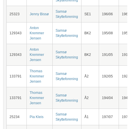
Skytteforening
Samsø
25323
Jenny Bissø
SE1
196/06
196
Skytteforening
Anton
Samsø
129343
Kremmer
BK2
195/08
195
Skytteforening
Jensen
Anton
Samsø
129343
Kremmer
BK2
191/05
191
Skytteforening
Jensen
Thomas
Samsø
133791
Kremmer
Å2
192/05
192
Skytteforening
Jensen
Thomas
Samsø
133791
Kremmer
Å2
194/04
194
Skytteforening
Jensen
Samsø
25234
Pia Kleis
Å1
197/07
197
Skytteforening