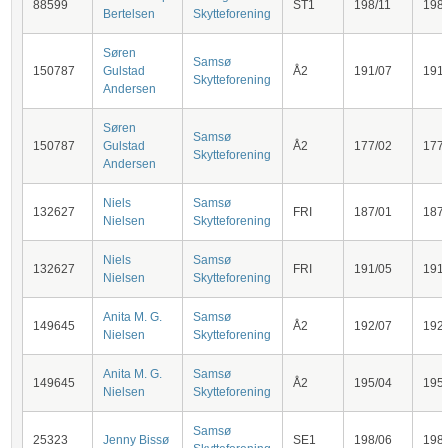
88599
ST1
198/11
198
Bertelsen
Skytteforening
Søren
Samsø
150787
Gulstad
Å2
191/07
191
Skytteforening
Andersen
Søren
Samsø
150787
Gulstad
Å2
177/02
177
Skytteforening
Andersen
Niels
Samsø
132627
FRI
187/01
187
Nielsen
Skytteforening
Niels
Samsø
132627
FRI
191/05
191
Nielsen
Skytteforening
Anita M. G.
Samsø
149645
Å2
192/07
192
Nielsen
Skytteforening
Anita M. G.
Samsø
149645
Å2
195/04
195
Nielsen
Skytteforening
Samsø
25323
Jenny Bissø
SE1
198/06
198