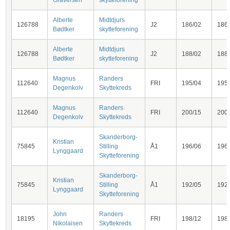
Graversen
skytteforening
Alberte
Midtdjurs
126788
J2
186/02
186
Bødtker
skytteforening
Alberte
Midtdjurs
126788
J2
188/02
188
Bødtker
skytteforening
Magnus
Randers
112640
FRI
195/04
195
Degenkolv
Skyttekreds
Magnus
Randers
112640
FRI
200/15
200
Degenkolv
Skyttekreds
Skanderborg-
Kristian
75845
Stilling
Å1
196/06
196
Lynggaard
Skytteforening
Skanderborg-
Kristian
75845
Stilling
Å1
192/05
192
Lynggaard
Skytteforening
John
Randers
18195
FRI
198/12
198
Nikolaisen
Skyttekreds