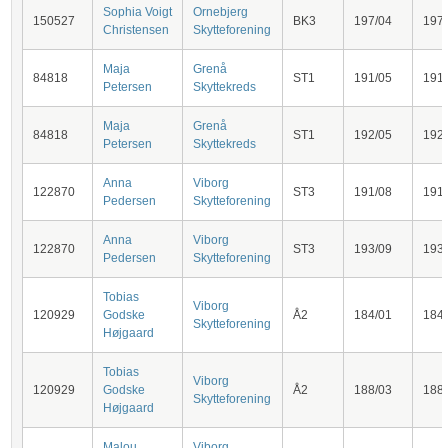
Sophia Voigt
Ornebjerg
150527
BK3
197/04
197
Christensen
Skytteforening
Maja
Grenå
84818
ST1
191/05
191
Petersen
Skyttekreds
Maja
Grenå
84818
ST1
192/05
192
Petersen
Skyttekreds
Anna
Viborg
122870
ST3
191/08
191
Pedersen
Skytteforening
Anna
Viborg
122870
ST3
193/09
193
Pedersen
Skytteforening
Tobias
Viborg
120929
Godske
Å2
184/01
184
Skytteforening
Højgaard
Tobias
Viborg
120929
Godske
Å2
188/03
188
Skytteforening
Højgaard
Malou
Viborg