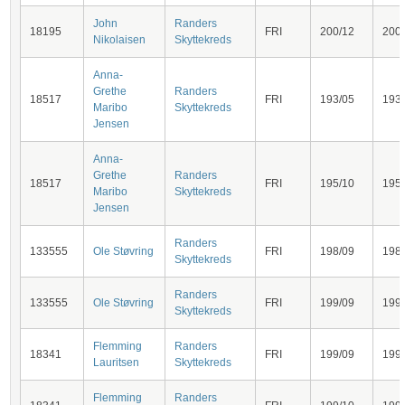
John
Randers
18195
FRI
200/12
200
Nikolaisen
Skyttekreds
Anna-
Grethe
Randers
18517
FRI
193/05
193
Maribo
Skyttekreds
Jensen
Anna-
Grethe
Randers
18517
FRI
195/10
195
Maribo
Skyttekreds
Jensen
Randers
133555
Ole Støvring
FRI
198/09
198
Skyttekreds
Randers
133555
Ole Støvring
FRI
199/09
199
Skyttekreds
Flemming
Randers
18341
FRI
199/09
199
Lauritsen
Skyttekreds
Flemming
Randers