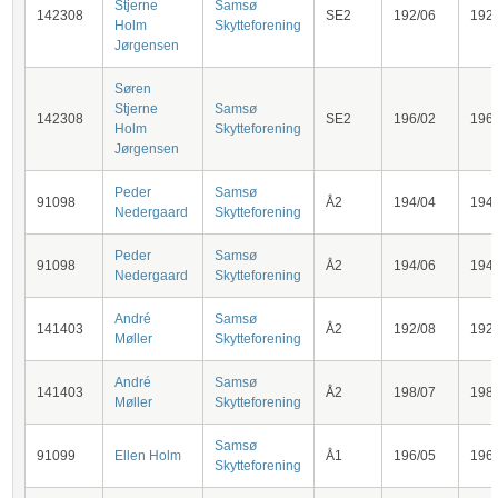
Stjerne
Samsø
142308
SE2
192/06
192
Holm
Skytteforening
Jørgensen
Søren
Stjerne
Samsø
142308
SE2
196/02
196
Holm
Skytteforening
Jørgensen
Peder
Samsø
91098
Å2
194/04
194
Nedergaard
Skytteforening
Peder
Samsø
91098
Å2
194/06
194
Nedergaard
Skytteforening
André
Samsø
141403
Å2
192/08
192
Møller
Skytteforening
André
Samsø
141403
Å2
198/07
198
Møller
Skytteforening
Samsø
91099
Ellen Holm
Å1
196/05
196
Skytteforening