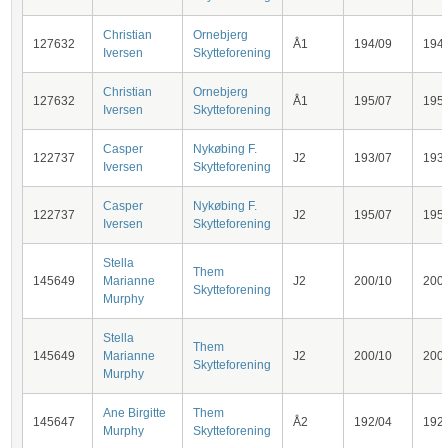
Christian
Ornebjerg
127632
Å1
194/09
194
Iversen
Skytteforening
Christian
Ornebjerg
127632
Å1
195/07
195
Iversen
Skytteforening
Casper
Nykøbing F.
122737
J2
193/07
193
Iversen
Skytteforening
Casper
Nykøbing F.
122737
J2
195/07
195
Iversen
Skytteforening
Stella
Them
145649
Marianne
J2
200/10
200
Skytteforening
Murphy
Stella
Them
145649
Marianne
J2
200/10
200
Skytteforening
Murphy
Ane Birgitte
Them
145647
Å2
192/04
192
Murphy
Skytteforening