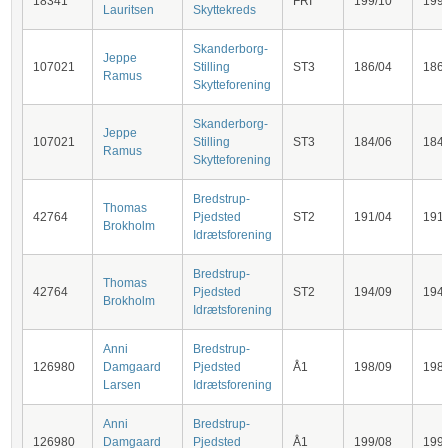
18341
FRI
199/10
199
Lauritsen
Skyttekreds
Skanderborg-
Jeppe
107021
Stilling
ST3
186/04
186
Ramus
Skytteforening
Skanderborg-
Jeppe
107021
Stilling
ST3
184/06
184
Ramus
Skytteforening
Bredstrup-
Thomas
42764
Pjedsted
ST2
191/04
191
Brokholm
Idrætsforening
Bredstrup-
Thomas
42764
Pjedsted
ST2
194/09
194
Brokholm
Idrætsforening
Anni
Bredstrup-
126980
Damgaard
Pjedsted
Å1
198/09
198
Larsen
Idrætsforening
Anni
Bredstrup-
126980
Damgaard
Pjedsted
Å1
199/08
199