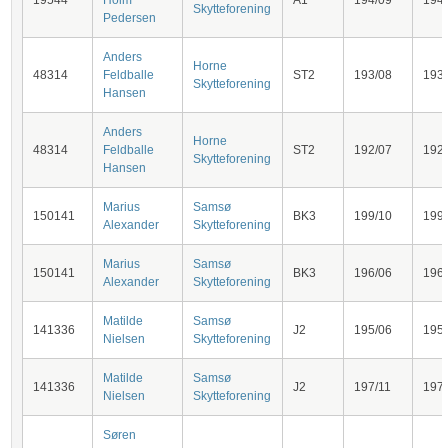
19544
Holm
Å1
194/09
194
Skytteforening
Pedersen
Anders
Horne
48314
Feldballe
ST2
193/08
193
Skytteforening
Hansen
Anders
Horne
48314
Feldballe
ST2
192/07
192
Skytteforening
Hansen
Marius
Samsø
150141
BK3
199/10
199
Alexander
Skytteforening
Marius
Samsø
150141
BK3
196/06
196
Alexander
Skytteforening
Matilde
Samsø
141336
J2
195/06
195
Nielsen
Skytteforening
Matilde
Samsø
141336
J2
197/11
197
Nielsen
Skytteforening
Søren