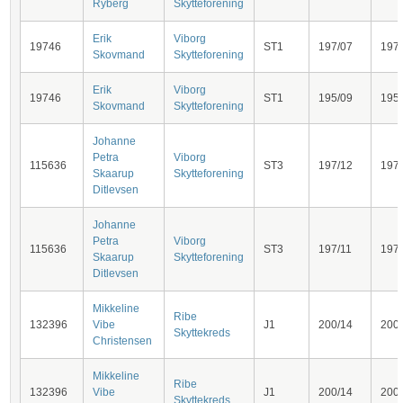
Ryberg
Skytteforening
Erik
Viborg
19746
ST1
197/07
197
Skovmand
Skytteforening
Erik
Viborg
19746
ST1
195/09
195
Skovmand
Skytteforening
Johanne
Petra
Viborg
115636
ST3
197/12
197
Skaarup
Skytteforening
Ditlevsen
Johanne
Petra
Viborg
115636
ST3
197/11
197
Skaarup
Skytteforening
Ditlevsen
Mikkeline
Ribe
132396
Vibe
J1
200/14
200
Skyttekreds
Christensen
Mikkeline
Ribe
132396
Vibe
J1
200/14
200
Skyttekreds