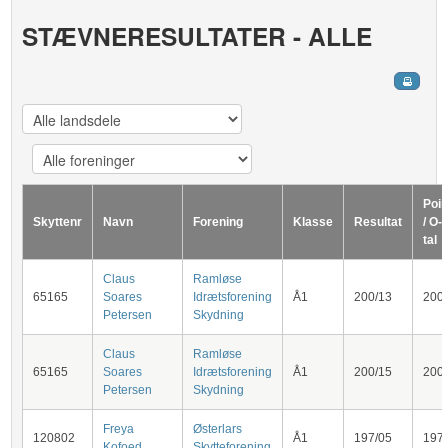
STÆVNERESULTATER - ALLE
Poin
Skyttenr
Navn
Forening
Klasse
Resultat
/ O-
tal
Claus
Ramløse
65165
Soares
Idrætsforening
Å1
200/13
200
Petersen
Skydning
Claus
Ramløse
65165
Soares
Idrætsforening
Å1
200/15
200
Petersen
Skydning
Freya
Østerlars
120802
Å1
197/05
197
Kofoed
Skytteforening