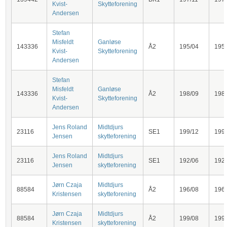
Kvist-
Skytteforening
Andersen
Stefan
Misfeldt
Ganløse
143336
Å2
195/04
195
Kvist-
Skytteforening
Andersen
Stefan
Misfeldt
Ganløse
143336
Å2
198/09
198
Kvist-
Skytteforening
Andersen
Jens Roland
Midtdjurs
23116
SE1
199/12
199
Jensen
skytteforening
Jens Roland
Midtdjurs
23116
SE1
192/06
192
Jensen
skytteforening
Jørn Czaja
Midtdjurs
88584
Å2
196/08
196
Kristensen
skytteforening
Jørn Czaja
Midtdjurs
88584
Å2
199/08
199
Kristensen
skytteforening