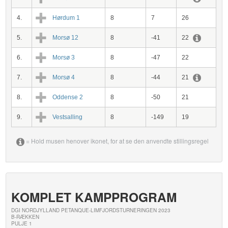
4.
Hørdum 1
8
7
26
5.
Morsø 12
8
-41
22
6.
Morsø 3
8
-47
22
7.
Morsø 4
8
-44
21
8.
Oddense 2
8
-50
21
9.
Vestsalling
8
-149
19
= Hold musen henover ikonet, for at se den anvendte stillingsregel
KOMPLET KAMPPROGRAM
DGI NORDJYLLAND PETANQUE-LIMFJORDSTURNERINGEN 2023
B-RÆKKEN
PULJE 1