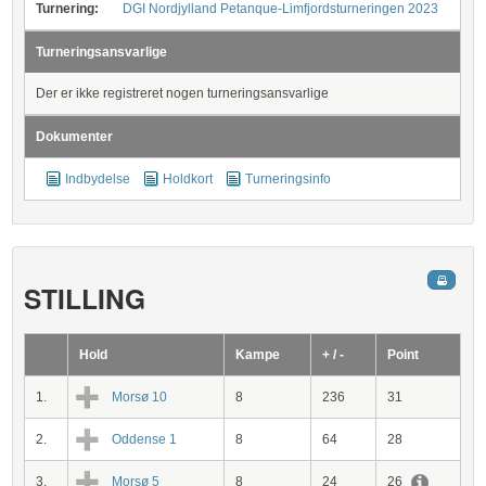
Turnering:
DGI Nordjylland Petanque-Limfjordsturneringen 2023
Turneringsansvarlige
Der er ikke registreret nogen turneringsansvarlige
Dokumenter
Indbydelse
Holdkort
Turneringsinfo
STILLING
Hold
Kampe
+ / -
Point
1.
Morsø 10
8
236
31
2.
Oddense 1
8
64
28
3.
Morsø 5
8
24
26