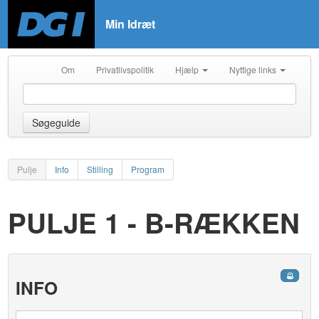
Min Idræt
Om
Privatlivspolitik
Hjælp
Nyttige links
Søgeguide
Pulje
Info
Stilling
Program
PULJE 1 - B-RÆKKEN
INFO