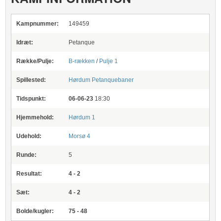
Kampnummer:
149459
Idræt:
Petanque
Række/Pulje:
B-rækken
/
Pulje 1
Spillested:
Hørdum Petanquebaner
Tidspunkt:
06-06-23
18:30
Hjemmehold:
Hørdum 1
Udehold:
Morsø 4
Runde:
5
Resultat:
4 - 2
Sæt:
4 - 2
Bolde/kugler:
75 - 48