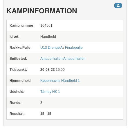
KAMPINFORMATION
Kampnummer:
164561
Idræt:
Håndbold
Række/Pulje:
U13 Drenge A
/
Finalepulje
Spillested:
Amagerhallen
Amagerhallen
Tidspunkt:
20-08-23
16:00
Hjemmehold:
Københavns Håndbold 1
Udehold:
Tårnby HK 1
Runde:
3
Resultat:
15 - 15