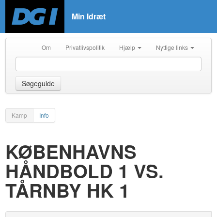
Min Idræt
Om
Privatlivspolitik
Hjælp
Nyttige links
Søgeguide
Kamp
Info
KØBENHAVNS
HÅNDBOLD 1 VS.
TÅRNBY HK 1