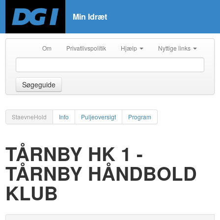
Min Idræt
Om
Privatlivspolitik
Hjælp
Nyttige links
Søgeguide
StaevneHold
Info
Puljeoversigt
Program
TÅRNBY HK 1 -
TÅRNBY HÅNDBOLD
KLUB