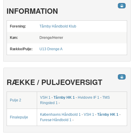
INFORMATION
Forening:
Tårnby Håndbold Klub
Køn:
Drenge/Herrer
Række/Pulje:
U13 Drenge A
RÆKKE / PULJEOVERSIGT
VSH 1
-
Tårnby HK 1
-
Hvidovre IF 1
-
TMS
Pulje 2
Ringsted 1
-
Københavns Håndbold 1
-
VSH 1
-
Tårnby HK 1
-
Finalepulje
Furesø Håndbold 1
-