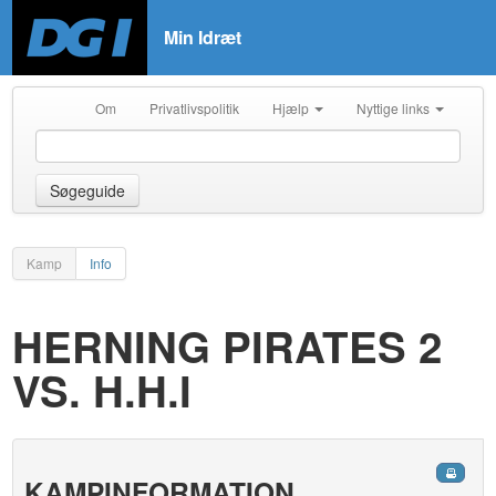
Min Idræt
Om
Privatlivspolitik
Hjælp
Nyttige links
Søgeguide
Kamp
Info
HERNING PIRATES 2
VS. H.H.I
KAMPINFORMATION