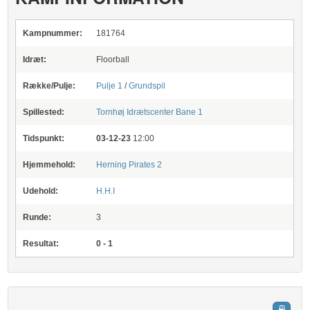
Kampnummer:
181764
Idræt:
Floorball
Række/Pulje:
Pulje 1
/
Grundspil
Spillested:
Tornhøj Idrætscenter
Bane 1
Tidspunkt:
03-12-23
12:00
Hjemmehold:
Herning Pirates 2
Udehold:
H.H.I
Runde:
3
Resultat:
0 - 1