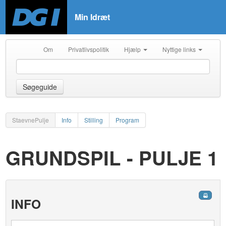
Min Idræt
Om
Privatlivspolitik
Hjælp
Nyttige links
Søgeguide
StaevnePulje
Info
Stilling
Program
GRUNDSPIL - PULJE 1
INFO