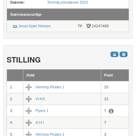
Stævne:
Tornhøj julestævne 2023
Stævneansvarlige
Jonas Kjær Nielsen
Tlf:
24247469
STILLING
Hold
Point
1.
Herning Pirates 1
15
2.
VI-KA
12
3.
Flyers 1
7
4.
H.H.I
7
5.
Herning Pirates 2
3