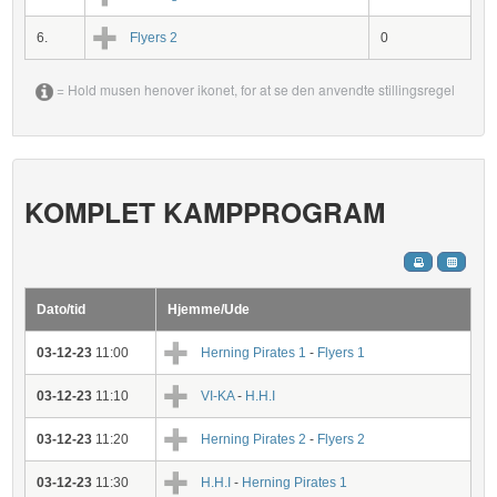
6.
Flyers 2
0
= Hold musen henover ikonet, for at se den anvendte stillingsregel
KOMPLET KAMPPROGRAM
Dato/tid
Hjemme/Ude
03-12-23
11:00
Herning Pirates 1
-
Flyers 1
03-12-23
11:10
VI-KA
-
H.H.I
03-12-23
11:20
Herning Pirates 2
-
Flyers 2
03-12-23
11:30
H.H.I
-
Herning Pirates 1