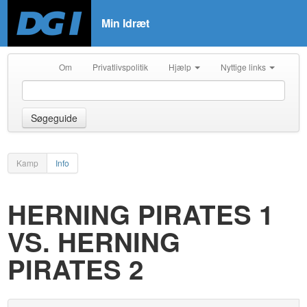
Min Idræt
Om
Privatlivspolitik
Hjælp
Nyttige links
Søgeguide
Kamp
Info
HERNING PIRATES 1
VS. HERNING
PIRATES 2