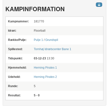
KAMPINFORMATION
Kampnummer:
181770
Idræt:
Floorball
Række/Pulje:
Pulje 1
/
Grundspil
Spillested:
Tornhøj Idrætscenter
Bane 1
Tidspunkt:
03-12-23
13:30
Hjemmehold:
Herning Pirates 1
Udehold:
Herning Pirates 2
Runde:
5
Resultat:
5 - 0