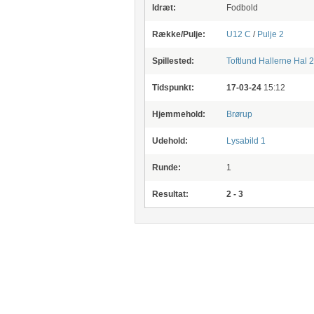
Idræt:
Fodbold
Række/Pulje:
U12 C
/
Pulje 2
Spillested:
Toftlund Hallerne
Hal 2
Tidspunkt:
17-03-24
15:12
Hjemmehold:
Brørup
Udehold:
Lysabild 1
Runde:
1
Resultat:
2 - 3