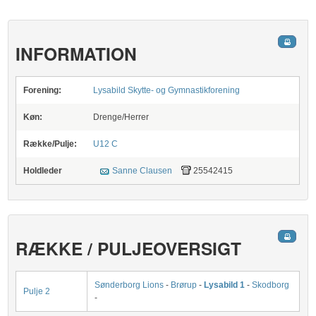
INFORMATION
Forening:
Lysabild Skytte- og Gymnastikforening
Køn:
Drenge/Herrer
Række/Pulje:
U12 C
Holdleder
Sanne Clausen
25542415
RÆKKE / PULJEOVERSIGT
Sønderborg Lions
-
Brørup
-
Lysabild 1
-
Skodborg
Pulje 2
-