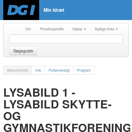
Min Idræt
Om
Privatlivspolitik
Hjælp
Nyttige links
Søgeguide
StaevneHold
Info
Puljeoversigt
Program
LYSABILD 1 -
LYSABILD SKYTTE-
OG
GYMNASTIKFORENING