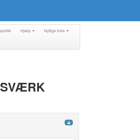
spolitik
Hjælp
Nyttige links
KSVÆRK