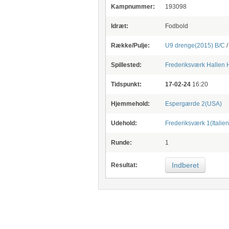
Kampnummer:
193098
Idræt:
Fodbold
Række/Pulje:
U9 drenge(2015) B/C
Spillested:
Frederiksværk Hallen
H
Tidspunkt:
17-02-24
16:20
Hjemmehold:
Espergærde 2(USA)
Udehold:
Frederiksværk 1(Italien
Runde:
1
Indberet
Resultat: