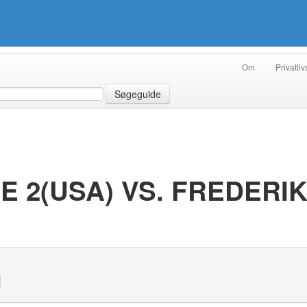
Om
Privatliv
Søgeguide
 2(USA) VS. FREDERI
N