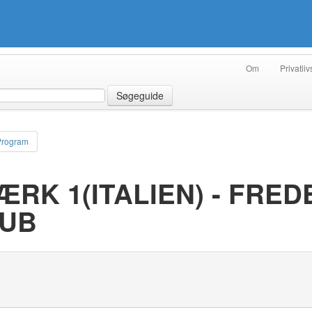
Om
Privatliv
Søgeguide
Program
RK 1(ITALIEN) - FRE
LUB