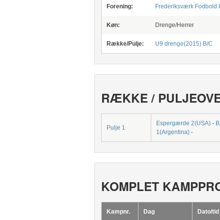
Forening:
Frederiksværk Fodbold 
Køn:
Drenge/Herrer
Række/Pulje:
U9 drenge(2015) B/C
RÆKKE / PULJEOV
Espergærde 2(USA)
-
B
Pulje 1
1(Argentina)
-
KOMPLET KAMPPR
Kampnr.
Dag
Dato/tid