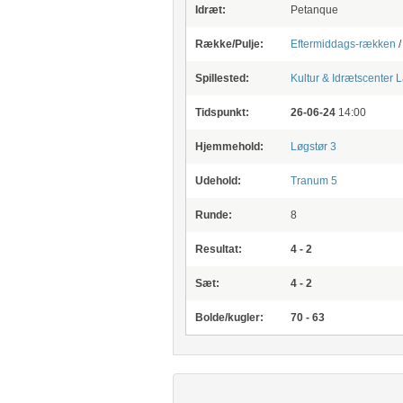
Idræt:
Petanque
Række/Pulje:
Eftermiddags-rækken
Spillested:
Kultur & Idrætscenter 
Tidspunkt:
26-06-24
14:00
Hjemmehold:
Løgstør 3
Udehold:
Tranum 5
Runde:
8
Resultat:
4 - 2
Sæt:
4 - 2
Bolde/kugler:
70 - 63