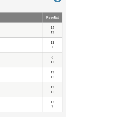
Resultat
12
13
13
7
6
13
13
12
13
11
13
7